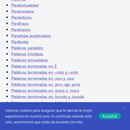
Paratextualidad
Paranomasia
Paralelismo
Paráfrasis
Parafraseo
Paradojas (explicadas)
Parábolas
Palabras variables
Palabras trisílabas
Palabras tetrasílabas
Palabras terminadas en Z
Palabras terminadas en –ción y –sión
Palabras terminadas en -oso y -osa
Palabras terminadas en -jero -aje -jería
Palabras terminadas en -ívoro e -ívora
Palabras terminadas en -bundo y -bunda
Palabras terminadas en -bilidad
Palabras sobreesdrújulas (sin tilde)
Usamos cookies para asegurar que te damos la mejor
Palabras sobreesdrújulas
experiencia en nuestra web. Si continúas usando este
Aceptar
Palabras sinónimas
sitio, asumiremos que estás de acuerdo con ello.
Palabras simples