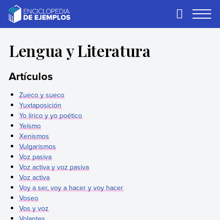
Skip
to
Primary
Menu
content
Ejemplos
Necesitas ejemplos.
Los tenemos.
Lengua y Literatura
Artículos
Zueco y sueco
Yuxtaposición
Yo lírico y yo poético
Yeísmo
Xenismos
Vulgarismos
Voz pasiva
Voz activa y voz pasiva
Voz activa
Voy a ser, voy a hacer y voy hacer
Voseo
Vos y voz
Volantes