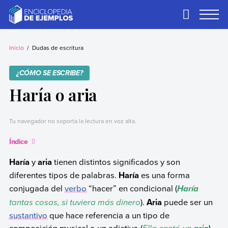
Skip
to
Primary
Menu
content
Ejemplos
Necesitas ejemplos.
Los tenemos.
Inicio
Dudas de escritura
¿CÓMO SE ESCRIBE?
Haría o aria
Tu navegador no soporta la lectura en voz alta.
Índice
Haría
y
aria
tienen distintos significados y son
diferentes tipos de palabras.
Haría
es una forma
conjugada del
verbo
“hacer” en condicional (
Haría
tantas cosas, si tuviera más dinero
).
Aria
puede ser un
sustantivo
que hace referencia a un tipo de
composición musical o un adjetivo (
).