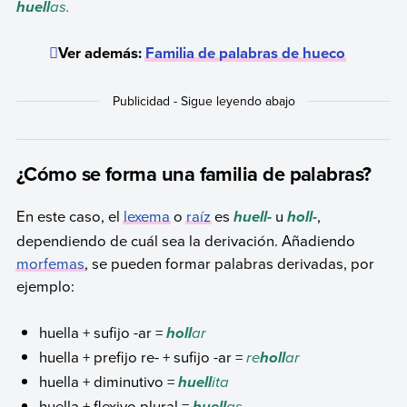
as.
huell
Ver además:
Familia de palabras de hueco
¿Cómo se forma una familia de palabras?
En este caso, el
lexema
o
raíz
es
u
,
huell-
holl-
dependiendo de cuál sea la derivación. Añadiendo
morfemas
, se pueden formar palabras derivadas, por
ejemplo:
huella + sufijo -ar =
ar
holl
huella + prefijo re- + sufijo -ar =
re
ar
holl
huella + diminutivo =
ita
huell
huella + flexivo plural =
as
huell