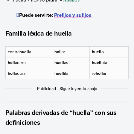
Puede servirte:
Prefijos y sufijos
Familia léxica de huella
contra
huell
a
holl
ar
huell
o
holl
adero
huell
as
huell
ota
holl
adura
huell
ita
re
holl
ar
Palabras derivadas de “huella” con sus
definiciones