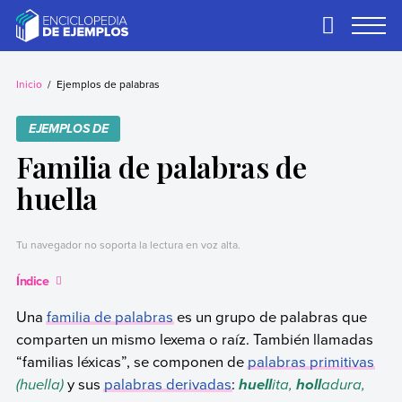
Skip
to
Primary
Menu
content
Ejemplos
Necesitas ejemplos.
Los tenemos.
Inicio
Ejemplos de palabras
EJEMPLOS DE
Familia de palabras de
huella
Tu navegador no soporta la lectura en voz alta.
Índice
Una
familia de palabras
es un grupo de palabras que
comparten un mismo lexema o raíz. También llamadas
“familias léxicas”, se componen de
palabras primitivas
(huella)
y sus
palabras derivadas
:
ita,
adura,
huell
holl