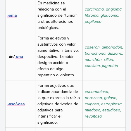
En medicina se
relaciona con el
carcinoma, angioma,
-oma
significado de “tumor”
fibroma, glaucoma,
u otras alteraciones
papiloma
patológicas.
Forma adjetivos y
sustantivos con valor
caserón, almohadón,
aumentativo, intensivo,
bonachona, dulzona,
-ón/
-ona
despectivo. También
manchón, sillón,
designa acción o
camisón, juguetón
efecto de algo
repentino o violento.
Forma adjetivos que
indican abundancia de
escandaloso,
lo que expresa la raíz o
perezosa, goloso,
-oso/-osa
adjetivos derivados de
culposo, estrepitosa,
adjetivos para
miedoso, estudioso,
intensificar el
revoltosa
significado.