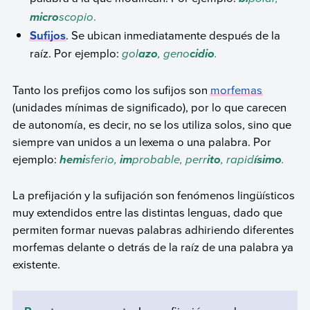
scopio
.
micro
Sufijos
. Se ubican inmediatamente después de la
raíz. Por ejemplo:
gol
, geno
.
azo
cidio
Tanto los prefijos como los sufijos son
morfemas
(unidades mínimas de significado), por lo que carecen
de autonomía, es decir, no se los utiliza solos, sino que
siempre van unidos a un lexema o una palabra. Por
ejemplo:
sferio,
probable, perr
, rapid
.
hemi
im
ito
ísimo
La prefijación y la sufijación son fenómenos lingüísticos
muy extendidos entre las distintas lenguas, dado que
permiten formar nuevas palabras adhiriendo diferentes
morfemas delante o detrás de la raíz de una palabra ya
existente.