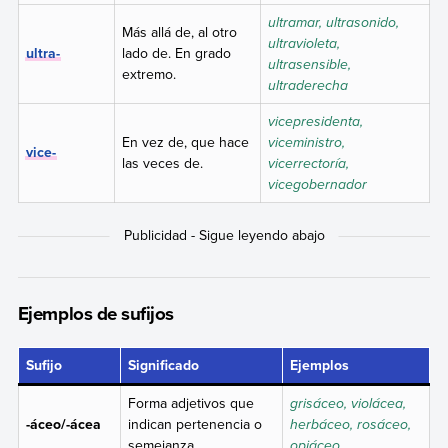
ultramar, ultrasonido,
Más allá de, al otro
ultravioleta,
ultra-
lado de. En grado
ultrasensible,
extremo.
ultraderecha
vicepresidenta,
En vez de, que hace
viceministro,
vice-
las veces de.
vicerrectoría,
vicegobernador
Ejemplos de sufijos
Sufijo
Significado
Ejemplos
Forma adjetivos que
grisáceo, violácea,
-áceo/-ácea
indican pertenencia o
herbáceo, rosáceo,
semejanza.
opiáceo