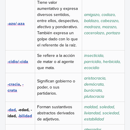
Tiene valor
aumentativo y expresa
diversos sentidos,
amigazo, codazo,
entre ellos, despectivo,
baldazo, cabezazo,
-azo/-aza
afectivo y ponderativo.
madraza, mazazo,
También expresa un
cacerolazo, portazo
golpe dado con lo que
el referente de la raíz.
Se refiere a la acción
insecticida,
-cidio/-cida
de matar o al agente
parricidio, herbicida,
que mata.
ecocidio
aristocracia,
Significan gobierno o
-cracia
,
-
demócrata,
poder, o sus
crata
burócrata,
partidarios.
plutocracia
Forman sustantivos
maldad, soledad,
-dad
, -edad, -
abstractos derivados
liviandad, sociedad,
idad,
-bilidad
de adjetivos.
estabilidad
aterrador,