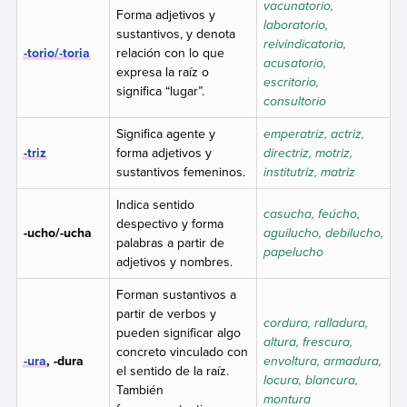
vacunatorio,
Forma adjetivos y
laboratorio,
sustantivos, y denota
reivindicatoria,
-torio/-toria
relación con lo que
acusatorio,
expresa la raíz o
escritorio,
significa “lugar”.
consultorio
Significa agente y
emperatriz, actriz,
-triz
forma adjetivos y
directriz, motriz,
sustantivos femeninos.
institutriz, matriz
Indica sentido
casucha, feúcho,
despectivo y forma
-ucho/-ucha
aguilucho, debilucho,
palabras a partir de
papelucho
adjetivos y nombres.
Forman sustantivos a
partir de verbos y
cordura, ralladura,
pueden significar algo
altura, frescura,
concreto vinculado con
-ura
, -dura
envoltura, armadura,
el sentido de la raíz.
locura, blancura,
También
montura