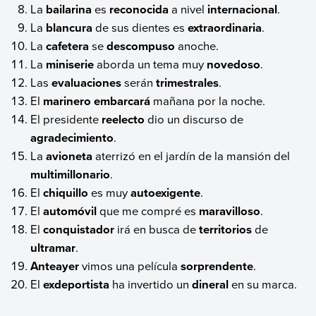
La
bailarina
es
reconocida
a nivel
internacional
.
La
blancura
de sus dientes es
extraordinaria
.
La
cafetera
se
descompuso
anoche.
La
miniserie
aborda un tema muy
novedoso
.
Las
evaluaciones
serán
trimestrales
.
El
marinero embarcará
mañana por la noche.
El presidente
reelecto
dio un discurso de
agradecimiento
.
La
avioneta
aterrizó en el jardín de la mansión del
multimillonario
.
El
chiquillo
es muy
autoexigente
.
El
automóvil
que me compré es
maravilloso
.
El
conquistador
irá en busca de
territorios
de
ultramar
.
Anteayer
vimos una película
sorprendente
.
El
exdeportista
ha invertido un
dineral
en su marca.