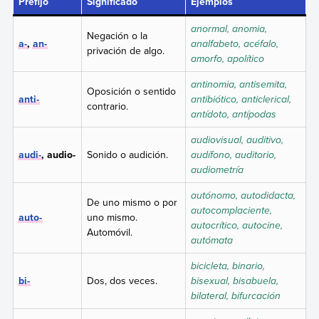
Prefijo
Significado
Ejemplos
anormal, anomia,
Negación o la
a-
,
an-
analfabeto, acéfalo,
privación de algo.
amorfo, apolítico
antinomia, antisemita,
Oposición o sentido
anti-
antibiótico, anticlerical,
contrario.
antídoto, antípodas
audiovisual, auditivo,
audi-
, audio-
Sonido o audición.
audífono, auditorio,
audiometría
autónomo, autodidacta,
De uno mismo o por
autocomplaciente,
auto-
uno mismo.
autocrítico, autocine,
Automóvil.
autómata
bicicleta, binario,
bi-
Dos, dos veces.
bisexual, bisabuela,
bilateral, bifurcación