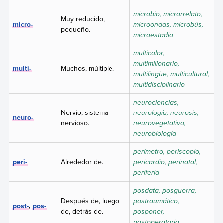
microbio, microrrelato,
Muy reducido,
micro-
microondas, microbús,
pequeño.
microestadio
multicolor,
multimillonario,
multi-
Muchos, múltiple.
multilingüe, multicultural,
multidisciplinario
neurociencias,
Nervio, sistema
neurología, neurosis,
neuro-
nervioso.
neurovegetativo,
neurobiología
perímetro, periscopio,
peri-
Alrededor de.
pericardio, perinatal,
periferia
posdata, posguerra,
Después de, luego
postraumático,
post-
,
pos-
de, detrás de.
posponer,
postoperatorio