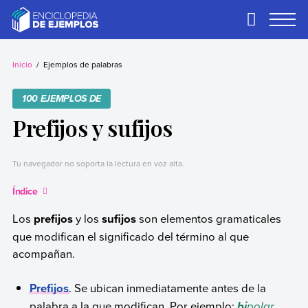
Skip
to
Primary
Menu
content
Ejemplos
Necesitas ejemplos.
Los tenemos.
Inicio
Ejemplos de palabras
100 EJEMPLOS DE
Prefijos y sufijos
Tu navegador no soporta la lectura en voz alta.
Índice
Los
prefijos
y los
sufijos
son elementos gramaticales
que modifican el significado del término al que
acompañan.
Prefijos
. Se ubican inmediatamente antes de la
palabra a la que modifican. Por ejemplo:
polar,
bi