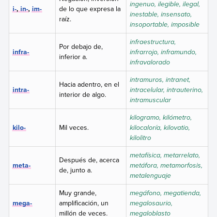
ingenuo, ilegible, ilegal,
i-
,
in-
,
im-
de lo que expresa la
inestable, insensato,
raíz.
insoportable, imposible
infraestructura,
Por debajo de,
infra-
infrarrojo, inframundo,
inferior a.
infravalorado
intramuros, intranet,
Hacia adentro, en el
intra-
intracelular, intrauterino,
interior de algo.
intramuscular
kilogramo, kilómetro,
kilo-
Mil veces.
kilocaloría, kilovatio,
kilolitro
metafísica, metarrelato,
Después de, acerca
meta-
metáfora, metamorfosis,
de, junto a.
metalenguaje
Muy grande,
megáfono, megatienda,
mega-
amplificación, un
megalosaurio,
millón de veces.
megaloblasto