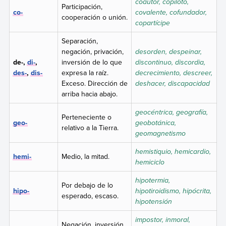
coautor, copiloto,
Participación,
co-
covalente, cofundador,
cooperación o unión.
copartícipe
Separación,
negación, privación,
desorden, despeinar,
de-,
di-
,
inversión de lo que
discontinuo, discordia,
des-
,
dis-
expresa la raíz.
decrecimiento, descreer,
Exceso. Dirección de
deshacer, discapacidad
arriba hacia abajo.
geocéntrica, geografía,
Perteneciente o
geo-
geobotánica,
relativo a la Tierra.
geomagnetismo
hemistiquio, hemicardio,
hemi-
Medio, la mitad.
hemiciclo
hipotermia,
Por debajo de lo
hipo-
hipotiroidismo, hipócrita,
esperado, escaso.
hipotensión
impostor, inmoral,
Negación, inversión