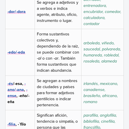
Se agrega a adjetivos y
entrenadora,
a verbos e indica
-dor/-dora
encubridor, comedor,
agente, atributo, oficio,
calculadora,
instrumento o lugar.
contador
Forma sustantivos
colectivos y,
arboleda, viñedo,
dependiendo de la raíz,
saucedal, polvareda,
-edo/-eda
se puede combinar con
humareda, robledal,
-al
o con
-ar
. También
rosaleda, alameda
forma sustantivos que
indican abundancia.
Se agregan a nombres
-és
/-esa,
-
irlandés, mexicano,
de ciudades y países
ano/-ana
,
-
canadiense,
para formar adjetivos
ense
, -eño/-
brasileño, africano,
gentilicios o indicar
eña
romano
pertenencia.
Significan afición,
parafilia, anglofilia,
tendencia o simpatía, o
bibliofilia, cinefilia,
-filia
, -´filo
persona que las
francófilo,