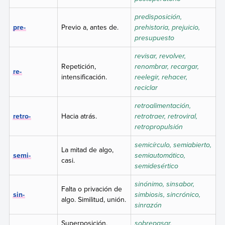
predisposición,
pre-
Previo a, antes de.
prehistoria, prejuicio,
presupuesto
revisar, revolver,
Repetición,
renombrar, recargar,
re-
intensificación.
reelegir, rehacer,
reciclar
retroalimentación,
retro-
Hacia atrás.
retrotraer, retroviral,
retropropulsión
semicírculo, semiabierto,
La mitad de algo,
semi-
semiautomático,
casi.
semidesértico
sinónimo, sinsabor,
Falta o privación de
sin-
simbiosis, sincrónico,
algo. Similitud, unión.
sinrazón
Superposición,
sobrepasar,