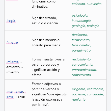
funcionar como
calentito, suavecito
diminutivo.
psicología,
Significa tratado,
-logía
inmunología,
estudio o ciencia.
geología, teología
decímetro,
Significa medida o
termómetro,
-´metro
aparato para medir.
tensiómetro,
parquímetro
Forman sustantivos a
recibimiento,
-miento
, -
partir de verbos y
conocimiento,
amiento, -
significan acción y
entretenimiento,
imiento
efecto.
rompimiento
Forman adjetivos a
partir de verbos y
exigente, estudiante,
-nte
,
-ante
,
-
significan “que ejecuta
paciente, caminante,
ente
, -iente
la acción expresada
rumiante
por la raíz”.