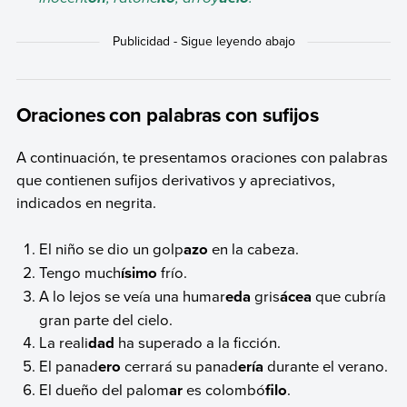
Oraciones con palabras con sufijos
A continuación, te presentamos oraciones con palabras
que contienen sufijos derivativos y apreciativos,
indicados en negrita.
El niño se dio un golp
azo
en la cabeza.
Tengo much
ísimo
frío.
A lo lejos se veía una humar
eda
gris
ácea
que cubría
gran parte del cielo.
La reali
dad
ha superado a la ficción.
El panad
ero
cerrará su panad
ería
durante el verano.
El dueño del palom
ar
es colombó
filo
.