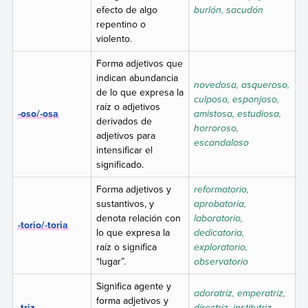
efecto de algo
burlón, sacudón
repentino o
violento.
Forma adjetivos que
indican abundancia
novedosa, asqueroso,
de lo que expresa la
culposo, esponjoso,
raíz o adjetivos
-oso/-osa
amistosa, estudiosa,
derivados de
horroroso,
adjetivos para
escandaloso
intensificar el
significado.
Forma adjetivos y
reformatorio,
sustantivos, y
aprobatoria,
denota relación con
laboratorio,
-torio/-toria
lo que expresa la
dedicatoria,
raíz o significa
exploratorio,
“lugar”.
observatorio
Significa agente y
adoratriz, emperatriz,
forma adjetivos y
-triz
directriz, institutriz,