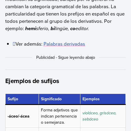
cambian la categoría gramatical de las palabras. La
particularidad que tienen los prefijos en español es que
todos pertenecen al grupo de los derivativos. Por
ejemplo:
sferio,
lingüe,
editor.
hemi
bi
co
Ver además:
Palabras derivadas
Ejemplos de sufijos
Sufijo
Significado
Ejemplos
Forma adjetivos que
violáceo, grisácea,
-áceo/-ácea
indican pertenencia
sebáceo
o semejanza.