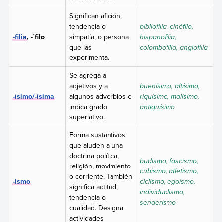
Significan afición,
tendencia o
bibliofilia, cinéfilo,
-filia
, -´filo
simpatía, o persona
hispanofilia,
que las
colombofilia, anglofilia
experimenta.
Se agrega a
adjetivos y a
buenísimo, altísimo,
-ísimo/-ísima
algunos adverbios e
riquísimo, malísimo,
indica grado
antiquísimo
superlativo.
Forma sustantivos
que aluden a una
doctrina política,
budismo, fascismo,
religión, movimiento
cubismo, atletismo,
o corriente. También
-ismo
ciclismo, egoísmo,
significa actitud,
individualismo,
tendencia o
senderismo
cualidad. Designa
actividades