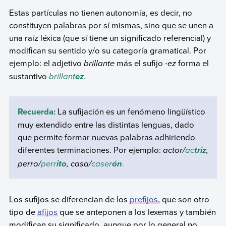
Estas partículas no tienen autonomía, es decir, no
constituyen palabras por sí mismas, sino que se unen a
una raíz léxica (que sí tiene un significado referencial) y
modifican su sentido y/o su categoría gramatical. Por
ejemplo: el adjetivo
brillante
más el sufijo
-ez
forma el
sustantivo
brillant
.
ez
Recuerda:
La sufijación es un fenómeno lingüístico
muy extendido entre las distintas lenguas, dado
que permite formar nuevas palabras adhiriendo
diferentes terminaciones. Por ejemplo:
actor/
ac
,
triz
perro/
perr
, casa/
caser
.
ito
ón
Los sufijos se diferencian de los
prefijos
, que son otro
tipo de
afijos
que se anteponen a los lexemas y también
modifican su significado, aunque por lo general no