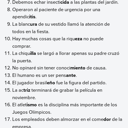
Debemos echar insecti
cida
a las plantas del jardín.
Operaron al paciente de urgencia por una
apendic
itis
.
La blanc
ura
de su vestido llamó la atención de
todos en la fiesta.
Hay muchas cosas que la riqu
eza
no puede
comprar.
La chiqu
illa
se largó a llorar apenas su padre cruzó
la puerta.
No opinaré sin tener conoci
miento
de causa.
El humano es un ser pens
ante
.
El jugador brasil
eño
fue la figura del partido.
La ac
triz
terminará de grabar la película en
noviembre.
El atlet
ismo
es la disciplina más importante de los
Juegos Olímpicos.
Los empleados deben almorzar en el come
dor
de la
empresa.