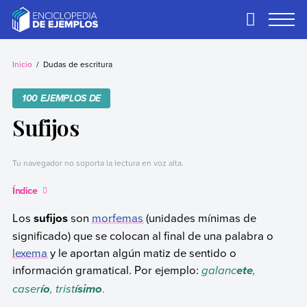
Skip
to
Primary
Menu
content
Ejemplos
Necesitas ejemplos.
Los tenemos.
Inicio
Dudas de escritura
100 EJEMPLOS DE
Sufijos
Tu navegador no soporta la lectura en voz alta.
Índice
Los
sufijos
son
morfemas
(unidades mínimas de
significado) que se colocan al final de una palabra o
lexema
y le aportan algún matiz de sentido o
información gramatical. Por ejemplo:
galanc
,
ete
caser
, trist
.
ío
ísimo