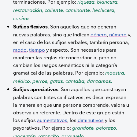
terminaciones. Por ejemplo:
riqu
, blanc
,
eza
ura
restaura
, calie
, camina
, hechic
,
ción
nte
nte
ero
can
.
ino
Sufijos flexivos
. Son aquellos que no generan
nuevas palabras, sino que indican
género
,
número
y,
en el caso de los sufijos verbales, también persona,
modo
,
tiempo
y aspecto. Son necesarios para
mantener las reglas de concordancia, pero no
cambian los rasgos semánticos ni la categoría
gramatical de las palabras. Por ejemplo:
maestr
,
a
médic
, perr
, gat
,
cant
, danz
o
os
as
aba
amos.
Sufijos apreciativos
. Son aquellos que construyen
palabras con tintes calificativos, es decir, expresan
la manera en que una persona comprende, valora u
observa un referente. Dentro de este grupo están
los sufijos
aumentativos
, los
diminutivos
y los
peyorativos. Por ejemplo:
grand
, pelot
,
ote
azo
inocent
, ratonc
, arroy
.
ón
ito
uelo