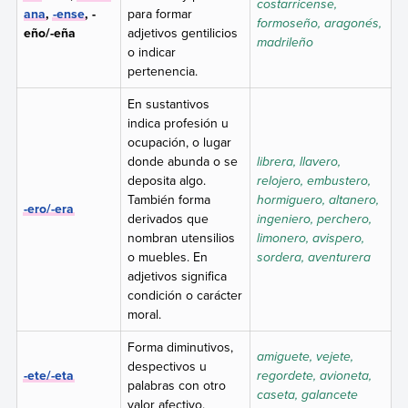
costarricense,
ana
,
-ense
, -
para formar
formoseño, aragonés,
eño/-eña
adjetivos gentilicios
madrileño
o indicar
pertenencia.
En sustantivos
indica profesión u
ocupación, o lugar
donde abunda o se
librera, llavero,
deposita algo.
relojero, embustero,
También forma
hormiguero, altanero,
-ero/-era
derivados que
ingeniero, perchero,
nombran utensilios
limonero, avispero,
o muebles. En
sordera, aventurera
adjetivos significa
condición o carácter
moral.
Forma diminutivos,
amiguete, vejete,
despectivos u
-ete/-eta
regordete, avioneta,
palabras con otro
caseta, galancete
valor afectivo.