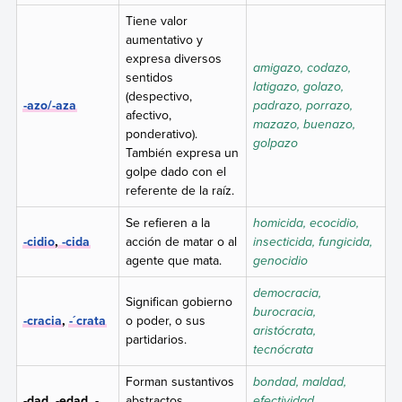
Tiene valor
aumentativo y
expresa diversos
amigazo, codazo,
sentidos
latigazo, golazo,
(despectivo,
-azo/-aza
padrazo, porrazo,
afectivo,
mazazo, buenazo,
ponderativo).
golpazo
También expresa un
golpe dado con el
referente de la raíz.
Se refieren a la
homicida, ecocidio,
-cidio
,
-cida
acción de matar o al
insecticida, fungicida,
agente que mata.
genocidio
democracia,
Significan gobierno
burocracia,
-cracia
,
-´crata
o poder, o sus
aristócrata,
partidarios.
tecnócrata
Forman sustantivos
bondad, maldad,
-dad, -edad, -
abstractos
efectividad,