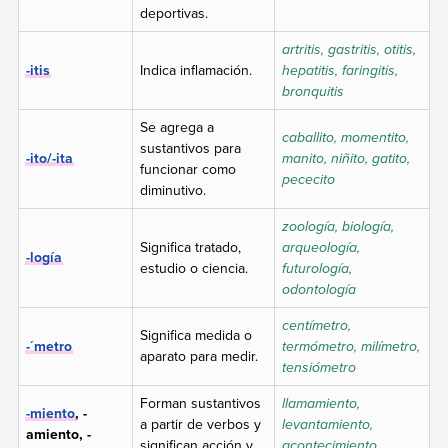
deportivas.
artritis, gastritis, otitis,
-itis
Indica inflamación.
hepatitis, faringitis,
bronquitis
Se agrega a
caballito, momentito,
sustantivos para
-ito/-ita
manito, niñito, gatito,
funcionar como
pececito
diminutivo.
zoología, biología,
Significa tratado,
arqueología,
-logía
estudio o ciencia.
futurología,
odontología
centímetro,
Significa medida o
-´metro
termómetro, milímetro,
aparato para medir.
tensiómetro
Forman sustantivos
llamamiento,
-miento
, -
a partir de verbos y
levantamiento,
amiento, -
significan acción y
acontecimiento,