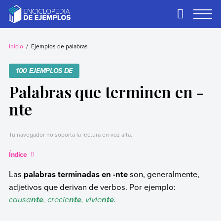
Skip
to
Primary
Menu
content
Ejemplos
Necesitas ejemplos.
Los tenemos.
Inicio
Ejemplos de palabras
100 EJEMPLOS DE
Palabras que terminen en -
nte
Tu navegador no soporta la lectura en voz alta.
Índice
Las
palabras terminadas en -nte
son, generalmente,
adjetivos que derivan de verbos. Por ejemplo:
causa
, crecie
, vivie
.
nte
nte
nte