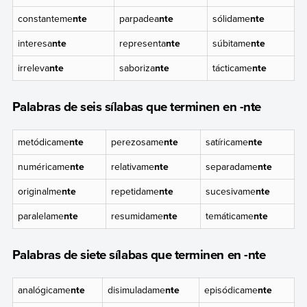
constanteme
nte
parpadea
nte
sólidame
nte
interesa
nte
representa
nte
súbitame
nte
irreleva
nte
saboriza
nte
tácticame
nte
Palabras de seis sílabas que terminen en -nte
metódicame
nte
perezosame
nte
satíricame
nte
numéricame
nte
relativame
nte
separadame
nte
originalme
nte
repetidame
nte
sucesivame
nte
paralelame
nte
resumidame
nte
temáticame
nte
Palabras de siete sílabas que terminen en -nte
analógicame
nte
disimuladame
nte
episódicame
nte