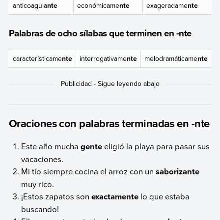
anticoagula
nte
económicame
nte
exageradame
nte
Palabras de ocho sílabas que terminen en -nte
característicame
nte
interrogativame
nte
melodramáticame
nte
Oraciones con palabras terminadas en -nte
Este año mucha
gente
eligió la playa para pasar sus
vacaciones.
Mi tío siempre cocina el arroz con un
saborizante
muy rico.
¡Estos zapatos son
exactamente
lo que estaba
buscando!