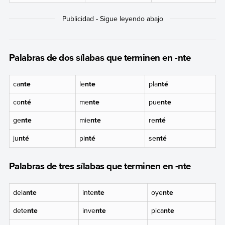
Palabras de dos sílabas que terminen en -nte
ca
nte
le
nte
pla
nté
co
nté
me
nte
pue
nte
ge
nte
mie
nte
re
nté
ju
nté
pi
nté
se
nté
Palabras de tres sílabas que terminen en -nte
dela
nte
inte
nte
oye
nte
dete
nte
inve
nte
pica
nte