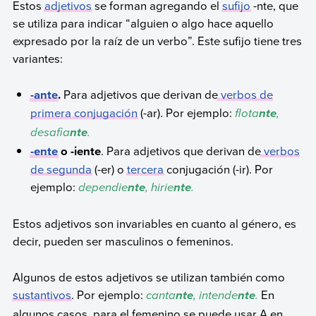
Estos
adjetivos
se forman agregando el
sufijo
-nte, que
se utiliza para indicar “alguien o algo hace aquello
expresado por la raíz de un verbo”. Este sufijo tiene tres
variantes:
-ante
.
Para adjetivos que derivan de
verbos de
primera conjugación
(-ar). Por ejemplo:
flota
,
nte
desafia
.
nte
-ente
o -iente
. Para adjetivos que derivan de
verbos
de segunda
(-er) o
tercera
conjugación (-ir). Por
ejemplo:
dependie
, hirie
.
nte
nte
Estos adjetivos son invariables en cuanto al género, es
decir, pueden ser masculinos o femeninos.
Algunos de estos adjetivos se utilizan también como
sustantivos
. Por ejemplo:
canta
, intende
.
En
nte
nte
algunos casos, para el femenino se puede usar A en