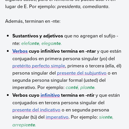
lugar de E. Por ejemplo:
presidenta, comedianta
.
Además, terminan en -nte:
Sustantivos y adjetivos
que no agregan el sufijo -
nte:
elefa
, elega
.
nte
nte
Verbos
cuyo infinitivo termina en -ntar
y que están
conjugados en primera persona singular (yo) del
pretérito perfecto simple
, primera o tercera (ella, él)
persona singular del
presente del subjuntivo
o en
segunda persona singular formal (usted) del
imperativo. Por ejemplo:
ca
, pla
.
nté
nte
Verbos cuyo
infinitivo
termina en -ntir
y que están
conjugados en tercera persona singular del
presente del indicativo
o en segunda persona
singular (tú) del
imperativo
. Por ejemplo:
sie
,
nte
arrepie
.
nte