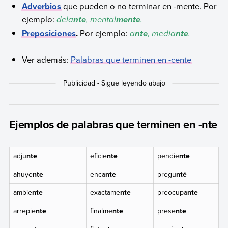
Adverbios
que pueden o no terminar en -mente. Por
ejemplo:
dela
,
mental
.
nte
mente
Preposiciones
.
Por ejemplo:
a
, media
.
nte
nte
Ver además:
Palabras que terminen en -cente
Ejemplos de palabras que terminen en -nte
adju
nte
eficie
nte
pendie
nte
ahuye
nte
enca
nte
pregu
nté
ambie
nte
exactame
nte
preocupa
nte
arrepie
nte
finalme
nte
prese
nte