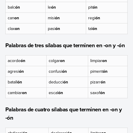
balc
ón
le
ón
pit
ón
can
on
misi
ón
regi
ón
clax
on
pasi
ón
tal
ón
Palabras de tres sílabas que terminen en -on y -ón
acorde
ón
colgar
on
limpiar
on
agresi
ón
confusi
ón
piment
ón
batall
ón
deducci
ón
pizarr
ón
cambiar
on
escal
ón
saxof
ón
Palabras de cuatro sílabas que terminen en -on y
-ón
abdicaci
ón
declaraci
ón
limitar
on