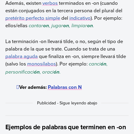
Además, existen
verbos
terminados en -on (cuando
están conjugados en la tercera persona del plural del
pretérito perfecto simple
del
indicativo
). Por ejemplo:
ellos/ellas
cantar
, jugar
, limpiar
.
on
on
on
La terminación -on llevará tilde, o no, según el tipo de
palabra de la que se trate. Cuando se trata de una
palabra aguda
que finaliza en -on, siempre llevará tilde
(salvo los
monosílabos
). Por ejemplo:
canci
,
ón
personificaci
, oraci
.
ón
ón
Ver además:
Palabras con N
Ejemplos de palabras que terminen en -on