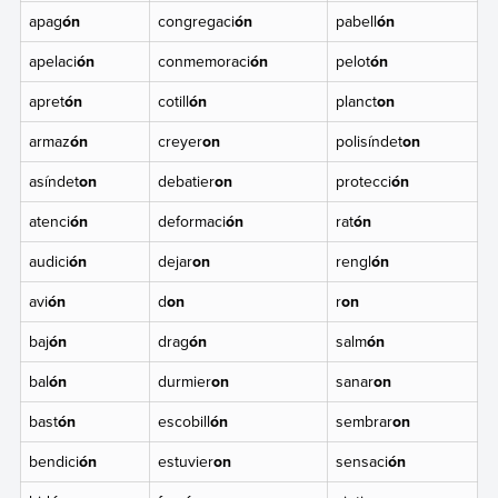
apag
ón
congregaci
ón
pabell
ón
apelaci
ón
conmemoraci
ón
pelot
ón
apret
ón
cotill
ón
planct
on
armaz
ón
creyer
on
polisíndet
on
asíndet
on
debatier
on
protecci
ón
atenci
ón
deformaci
ón
rat
ón
audici
ón
dejar
on
rengl
ón
avi
ón
d
on
r
on
baj
ón
drag
ón
salm
ón
bal
ón
durmier
on
sanar
on
bast
ón
escobill
ón
sembrar
on
bendici
ón
estuvier
on
sensaci
ón