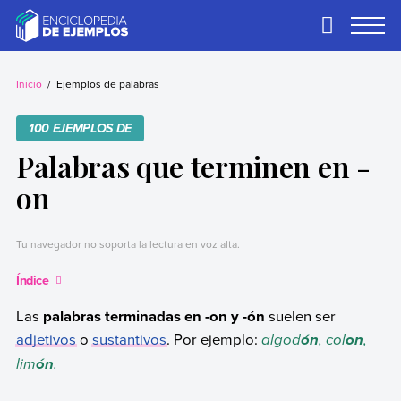
Skip
to
Primary
Menu
content
Ejemplos
Necesitas ejemplos.
Los tenemos.
Inicio
Ejemplos de palabras
100 EJEMPLOS DE
Palabras que terminen en -
on
Tu navegador no soporta la lectura en voz alta.
Índice
Las
palabras terminadas en -on y -ón
suelen ser
adjetivos
o
sustantivos
. Por ejemplo:
algod
, col
,
ón
on
lim
.
ón