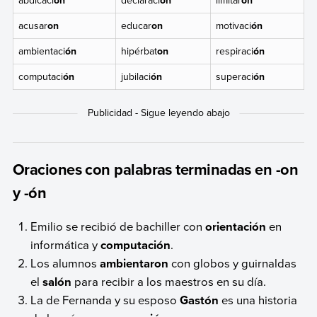
acusar
on
educar
on
motivaci
ón
ambientaci
ón
hipérbat
on
respiraci
ón
computaci
ón
jubilaci
ón
superaci
ón
Oraciones con palabras terminadas en -on
y -ón
Emilio se recibió de bachiller con
orientación
en
informática y
computación
.
Los alumnos
ambientaron
con globos y guirnaldas
el
salón
para recibir a los maestros en su día.
La de Fernanda y su esposo
Gastón
es una historia