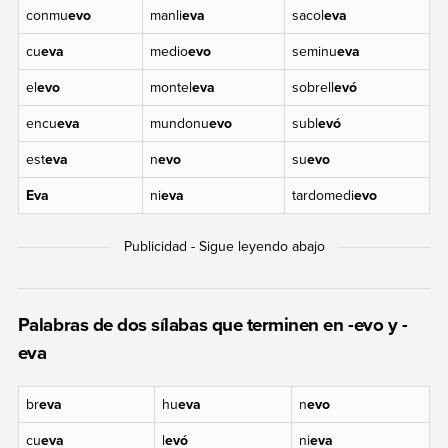
conmu
evo
manli
eva
sacol
eva
cu
eva
medio
evo
seminu
eva
el
evo
montel
eva
sobrell
evó
encu
eva
mundonu
evo
subl
evó
est
eva
n
evo
su
evo
Eva
ni
eva
tardomedi
evo
Palabras de dos sílabas que terminen en -evo y -
eva
br
eva
hu
eva
n
evo
cu
eva
l
evó
ni
eva