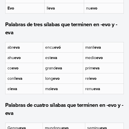
Evo
ll
eva
nu
evo
Palabras de tres sílabas que terminen en -evo y -
eva
abr
eva
encu
evó
manli
eva
ahu
evo
est
eva
medio
evo
co
evo
grand
eva
prim
eva
conll
eva
long
evo
rel
evo
el
eva
mal
eva
renu
eva
Palabras de cuatro sílabas que terminen en -evo y -
eva
Genov
eva
mundonu
evo
seminu
evo