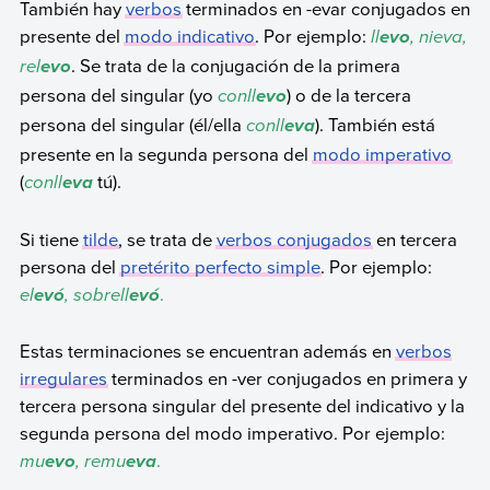
También hay
verbos
terminados en -evar conjugados en
presente del
modo indicativo
. Por ejemplo:
ll
, nieva,
evo
rel
. Se trata de la conjugación de la primera
evo
persona del singular (yo
conll
) o de la tercera
evo
persona del singular (él/ella
conll
). También está
eva
presente en la segunda persona del
modo imperativo
(
conll
tú).
eva
Si tiene
tilde
, se trata de
verbos conjugados
en tercera
persona del
pretérito perfecto simple
. Por ejemplo:
el
, sobrell
.
ev
ó
evó
Estas terminaciones se encuentran además en
verbos
irregulares
terminados en -ver conjugados en primera y
tercera persona singular del presente del indicativo y la
segunda persona del modo imperativo. Por ejemplo:
mu
, remu
.
evo
eva