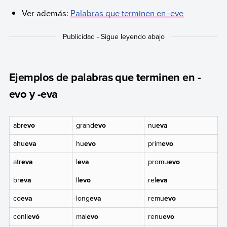
Ver además:
Palabras que terminen en -eve
Ejemplos de palabras que terminen en -
evo y -eva
abr
evo
grand
evo
nu
eva
ahu
eva
hu
evo
prim
evo
atr
eva
l
eva
promu
evo
br
eva
ll
evo
rel
eva
co
eva
long
eva
remu
evo
conll
evó
mal
evo
renu
evo