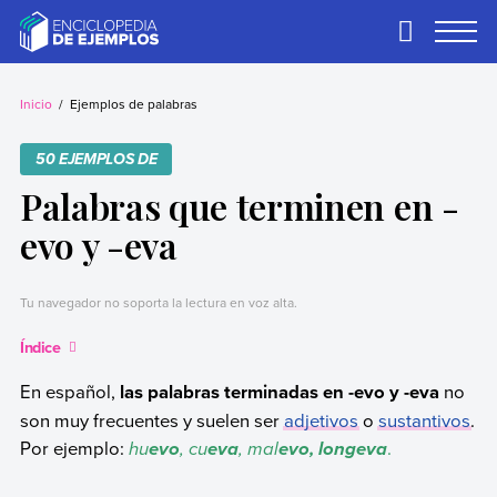
Skip
to
Primary
Menu
content
Ejemplos
Necesitas ejemplos.
Los tenemos.
Inicio
Ejemplos de palabras
50 EJEMPLOS DE
Palabras que terminen en -
evo y -eva
Tu navegador no soporta la lectura en voz alta.
Índice
En español,
las palabras terminadas en -evo y -eva
no
son muy frecuentes y suelen ser
adjetivos
o
sustantivos
.
Por ejemplo:
hu
,
cu
, mal
.
evo
eva
evo, longeva