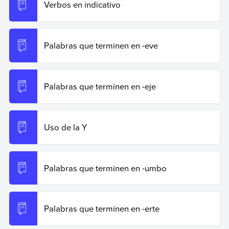
https://www.ejemplos.co/palabras-que-terminen-en-evo-
Verbos en indicativo
y-eva/
.
Copiar cita
Palabras que terminen en -eve
Palabras que terminen en -eje
Uso de la Y
Palabras que terminen en -umbo
Palabras que terminen en -erte