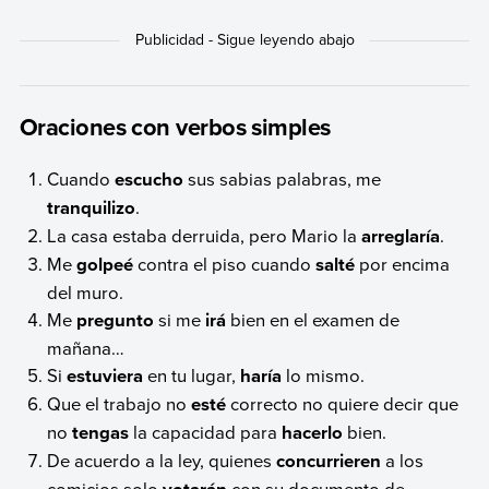
Oraciones con verbos simples
Cuando
escucho
sus sabias palabras, me
tranquilizo
.
La casa estaba derruida, pero Mario la
arreglaría
.
Me
golpeé
contra el piso cuando
salté
por encima
del muro.
Me
pregunto
si me
irá
bien en el examen de
mañana…
Si
estuviera
en tu lugar,
haría
lo mismo.
Que el trabajo no
esté
correcto no quiere decir que
no
tengas
la capacidad para
hacerlo
bien.
De acuerdo a la ley, quienes
concurrieren
a los
comicios solo
votarán
con su documento de