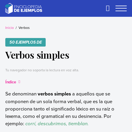
Skip
to
Primary
Menu
content
Ejemplos
Necesitas ejemplos.
Los tenemos.
Inicio
Verbos
50 EJEMPLOS DE
Verbos simples
Tu navegador no soporta la lectura en voz alta.
Índice
Se denominan
verbos simples
a aquellos que se
componen de un sola forma verbal, que es la que
proporciona tanto el significado léxico en su raíz o
lexema, como el gramatical en su desinencia. Por
ejemplo:
corrí, descubrimos, tiemblan.