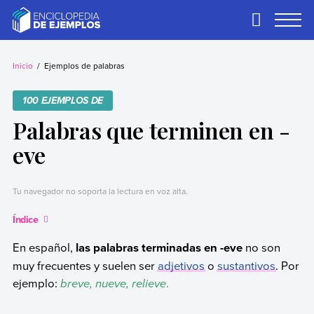
Skip
to
Primary
Menu
content
Ejemplos
Necesitas ejemplos.
Los tenemos.
Inicio
Ejemplos de palabras
100 EJEMPLOS DE
Palabras que terminen en -
eve
Tu navegador no soporta la lectura en voz alta.
Índice
En español,
las palabras terminadas en -eve
no son
muy frecuentes y suelen ser
adjetivos
o
sustantivos
. Por
ejemplo:
breve, nueve
, relieve
.