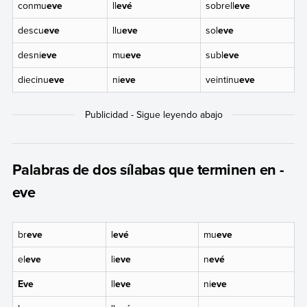
conmu
eve
ll
evé
sobrell
eve
descu
eve
llu
eve
sol
eve
desni
eve
mu
eve
subl
eve
diecinu
eve
ni
eve
veintinu
eve
Palabras de dos sílabas que terminen en -
eve
br
eve
l
evé
mu
eve
el
eve
li
eve
n
evé
Eve
ll
eve
ni
eve