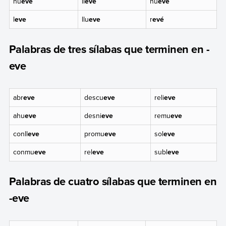
hu
eve
ll
evé
nu
eve
l
eve
llu
eve
r
evé
Palabras de tres sílabas que terminen en -
eve
abr
eve
descu
eve
reli
eve
ahu
eve
desni
eve
remu
eve
conll
eve
promu
eve
sol
eve
conmu
eve
rel
eve
subl
eve
Palabras de cuatro sílabas que terminen en
-eve