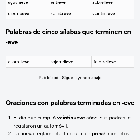
aguani
eve
entr
evé
sobrell
eve
diecinu
eve
semibr
eve
veintinu
eve
Palabras de cinco sílabas que terminen en
-eve
altorreli
eve
bajorreli
eve
fotorreli
eve
Oraciones con palabras terminadas en -eve
El día que cumplió
veintinueve
años, sus padres le
regalaron un automóvil.
La nueva reglamentación del club
prevé
aumentos