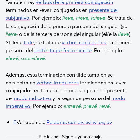
También hay
verbos de la primera conjugación
terminados en -evar, conjugados en
presente del
subjuntivo
. Por ejemplo:
ll
, ni
, rel
.
Se trata de
eve
eve
eve
la conjugación de la primera persona del singular (yo
ll
) o de la tercera persona del singular (él/ella
ll
).
eve
eve
Si tiene
tilde
, se trata de
verbos conjugados
en primera
persona del
pretérito perfecto simple
. Por ejemplo:
el
, sob
rell
.
evé
evé
Además, esta terminación con tilde también se
encuentra en
verbos irregulares
terminados en -ever
conjugados en tercera persona singular del presente
del
modo indicativo
y la segunda persona del
modo
imperativo
. Por ejemplo:
entr
, pr
, r
.
evé
evé
evé
Ver además:
Palabras con av, ev, iv, ov, uv