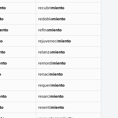
nto
recubri
miento
to
redobla
miento
ento
refina
miento
to
rejuveneci
miento
nto
relanza
miento
ento
remordi
miento
o
renaci
miento
requeri
miento
nto
resarci
miento
to
resenti
miento