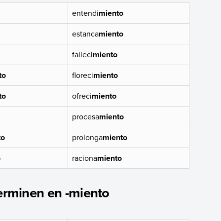
entendi
miento
estanca
miento
falleci
miento
to
floreci
miento
to
ofreci
miento
procesa
miento
to
prolonga
miento
o
raciona
miento
terminen en -miento