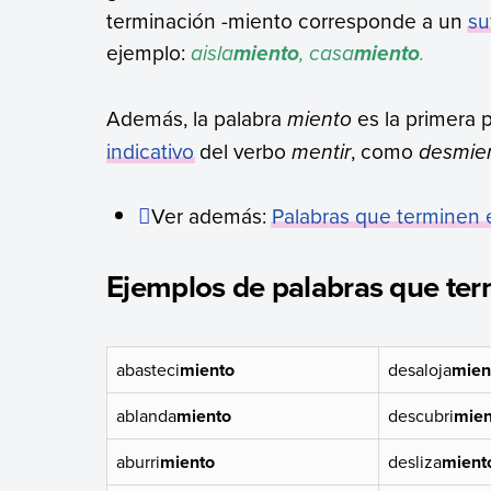
terminación -miento corresponde a un
su
ejemplo:
aisla
, casa
.
miento
miento
Además, la palabra
miento
es la primera 
indicativo
del verbo
mentir
, como
desmie
Ver además:
Palabras que terminen 
Ejemplos de palabras que ter
abasteci
miento
desaloja
mien
ablanda
miento
descubri
mien
aburri
miento
desliza
mient