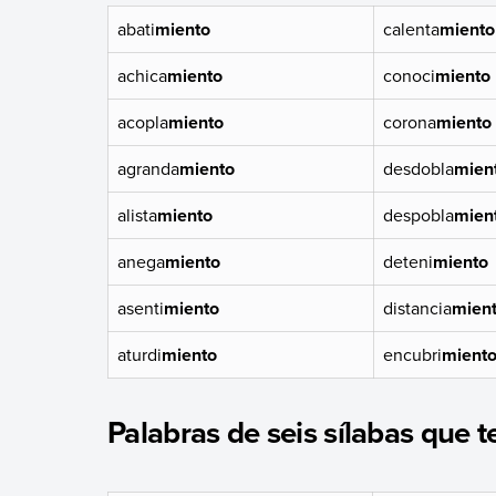
abati
miento
calenta
miento
achica
miento
conoci
miento
acopla
miento
corona
miento
agranda
miento
desdobla
mien
alista
miento
despobla
mien
anega
miento
deteni
miento
asenti
miento
distancia
mien
aturdi
miento
encubri
mient
Palabras de seis sílabas que 