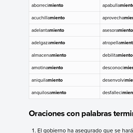
aborreci
miento
apabulla
mient
acuchilla
miento
aprovecha
mie
adelanta
miento
asesora
miento
adelgaza
miento
atropella
mient
almacena
miento
debilita
miento
amotina
miento
desconoci
mie
aniquila
miento
desenvolvi
mie
anquilosa
miento
desfalleci
mien
Oraciones con palabras termi
El gobierno ha asegurado que se hará