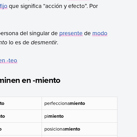
fijo
que significa “acción y efecto”. Por
persona del singular de
presente
de
modo
nto
lo es de
desmentir
.
en -teo
minen en -miento
to
perfecciona
miento
to
pi
miento
o
posiciona
miento