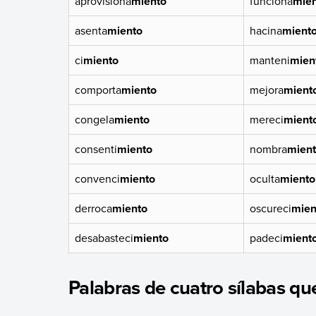
aprovisiona
miento
funciona
mie
asenta
miento
hacina
mient
ci
miento
manteni
mien
comporta
miento
mejora
mient
congela
miento
mereci
mient
consenti
miento
nombra
mien
convenci
miento
oculta
miento
derroca
miento
oscureci
mien
desabasteci
miento
padeci
mient
Palabras de cuatro sílabas qu