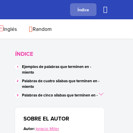
A
Índice
B
C
D
E
F
G
H
I
J
Inglés
Random
ÍNDICE
Ejemplos de palabras que terminen en -
miento
Palabras de cuatro sílabas que terminen en -
miento
Palabras de cinco sílabas que terminen en -
miento
Palabras de seis sílabas que terminen en -
miento
SOBRE EL AUTOR
Oraciones con palabras terminadas en -
Autor:
Ignacio Miller
miento