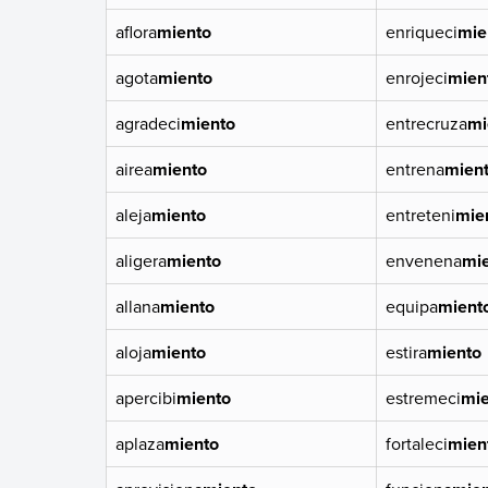
aflora
miento
enriqueci
mie
agota
miento
enrojeci
mien
agradeci
miento
entrecruza
mi
airea
miento
entrena
mien
aleja
miento
entreteni
mie
aligera
miento
envenena
mi
allana
miento
equipa
mient
aloja
miento
estira
miento
apercibi
miento
estremeci
mie
aplaza
miento
fortaleci
mien