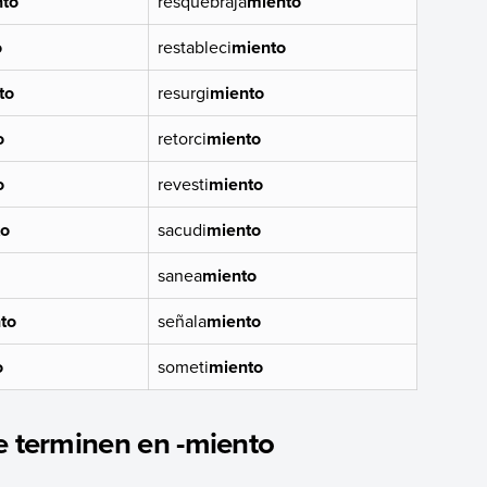
nto
resquebraja
miento
o
restableci
miento
to
resurgi
miento
o
retorci
miento
o
revesti
miento
to
sacudi
miento
sanea
miento
to
señala
miento
o
someti
miento
e terminen en -miento