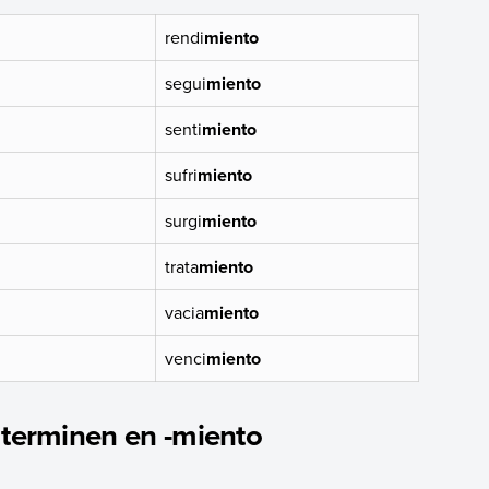
rendi
miento
segui
miento
senti
miento
sufri
miento
surgi
miento
trata
miento
vacia
miento
venci
miento
 terminen en -miento