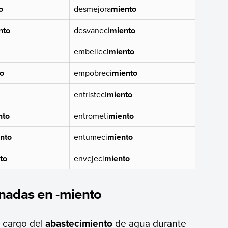
o
desmejora
miento
nto
desvaneci
miento
embelleci
miento
o
empobreci
miento
entristeci
miento
nto
entrometi
miento
nto
entumeci
miento
to
envejeci
miento
nadas en -miento
 cargo del
abastecimiento
de agua durante