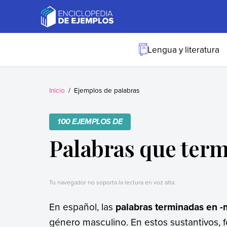
Skip
to
content
Ejemplos
Necesitas ejemplos.
Los tenemos.
Lengua y literatura
Inicio
Ejemplos de palabras
100 EJEMPLOS DE
Palabras que ter
Tu navegador no soporta la lectura en voz alta.
En español, las
palabras terminadas en -
género masculino. En estos sustantivos, 