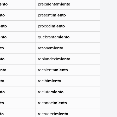
ento
precalenta
miento
nto
presenti
miento
ento
procedi
miento
nto
quebranta
miento
to
razona
miento
nto
reblandeci
miento
nto
recalenta
miento
to
recibi
miento
nto
recluta
miento
to
reconoci
miento
to
recrudeci
miento