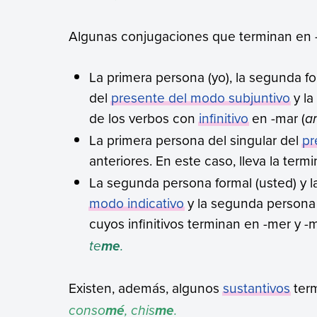
Algunas conjugaciones que terminan en 
La primera persona (yo), la segunda form
del
presente del modo subjuntivo
y la
de los verbos con
infinitivo
en -mar (
a
La primera persona del singular del
pr
anteriores. En este caso, lleva la ter
La segunda persona formal (usted) y la 
modo indicativo
y la segunda persona d
cuyos infinitivos terminan en -mer y -m
te
.
me
Existen, además, algunos
sustantivos
term
conso
, chis
.
mé
me