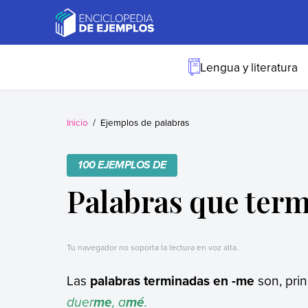
Skip
to
content
Ejemplos
Necesitas ejemplos.
Los tenemos.
Lengua y literatura
Inicio
Ejemplos de palabras
100 EJEMPLOS DE
Palabras que ter
Tu navegador no soporta la lectura en voz alta.
Las
palabras terminadas en -me
son, pri
duer
, a
.
me
mé