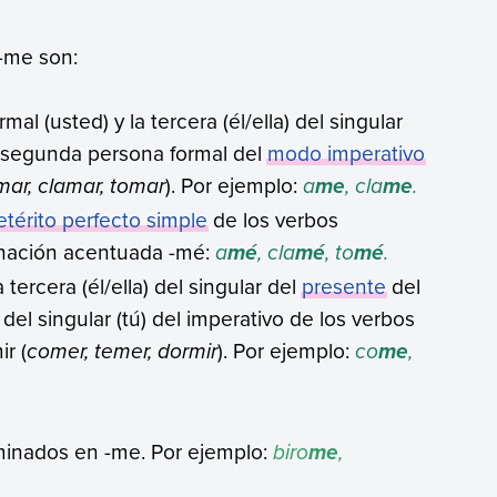
-me son:
al (usted) y la tercera (él/ella) del singular
 segunda persona formal del
modo imperativo
mar, clamar, tomar
). Por ejemplo:
a
, cla
.
me
me
etérito perfecto simple
de los verbos
minación acentuada -mé:
a
, cla
, to
.
mé
mé
mé
tercera (él/ella) del singular del
presente
del
el singular (tú) del imperativo de los verbos
ir (
comer, temer, dormir
). Por ejemplo:
co
,
me
inados en -me. Por ejemplo:
biro
,
me