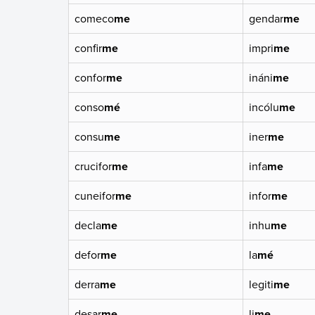
comeco
me
gendar
me
confir
me
impri
me
confor
me
ináni
me
conso
mé
incólu
me
consu
me
iner
me
crucifor
me
infa
me
cuneifor
me
infor
me
decla
me
inhu
me
defor
me
la
mé
derra
me
legiti
me
desar
me
li
me