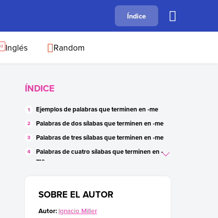
A
Índice
B
C
D
E
F
G
H
I
J
Inglés
Random
ÍNDICE
Ejemplos de palabras que terminen en -me
Palabras de dos sílabas que terminen en -me
Palabras de tres sílabas que terminen en -me
Palabras de cuatro sílabas que terminen en -
me
Oraciones con palabras terminadas en -me
SOBRE EL AUTOR
Autor:
Ignacio Miller