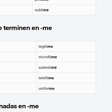
subli
me
ue terminen en -me
legiti
me
microfil
me
subesti
mé
telefil
me
unifor
me
inadas en -me