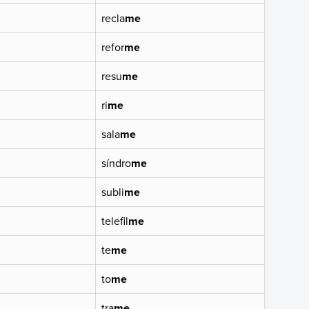
recla
me
refor
me
resu
me
ri
me
sala
me
síndro
me
subli
me
telefil
me
te
me
to
me
tra
me