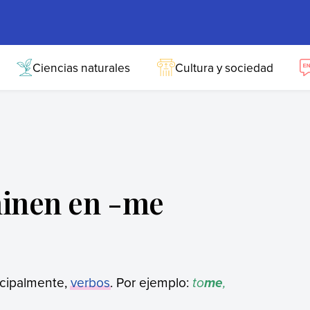
Ciencias naturales
Cultura y sociedad
minen en -me
ncipalmente,
verbos
. Por ejemplo:
to
,
me