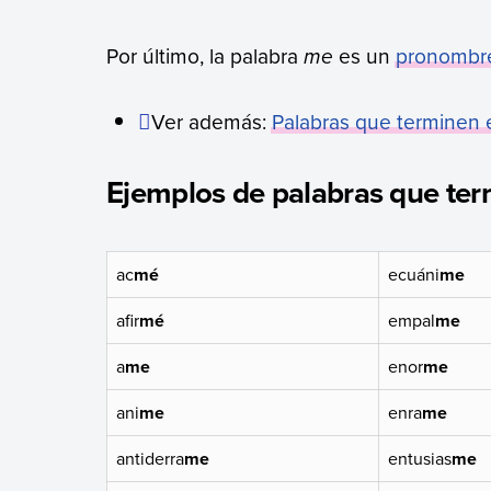
Por último, la palabra
me
es un
pronombr
Ver además:
Palabras que terminen 
Ejemplos de palabras que te
ac
mé
ecuáni
me
afir
mé
empal
me
a
me
enor
me
ani
me
enra
me
antiderra
me
entusias
me