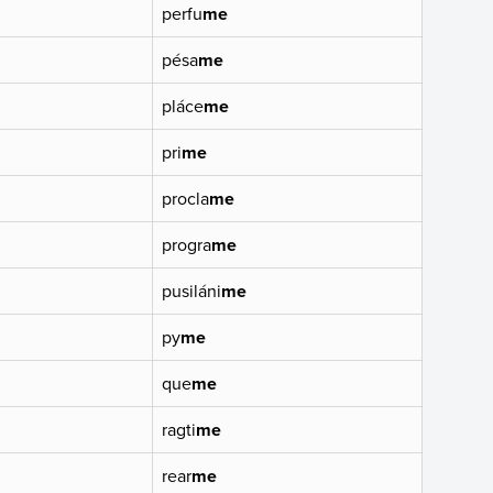
perfu
me
pésa
me
pláce
me
pri
me
procla
me
progra
me
pusiláni
me
py
me
que
me
ragti
me
rear
me