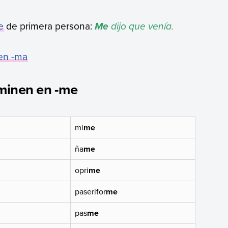
e
de primera persona:
dijo que venía.
Me
en -ma
rminen en -me
mi
me
ña
me
opri
me
paserifor
me
pas
me