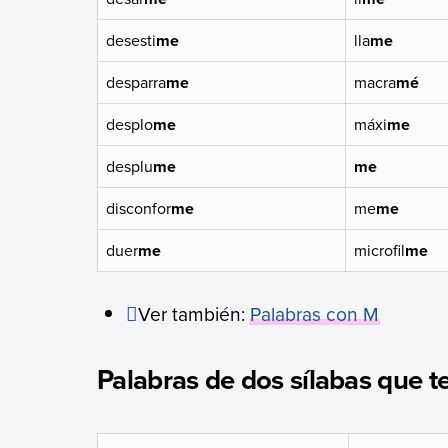
desesti
me
lla
me
desparra
me
macra
mé
desplo
me
máxi
me
desplu
me
me
disconfor
me
me
me
duer
me
microfil
me
Ver también:
Palabras con M
Palabras de dos sílabas que 