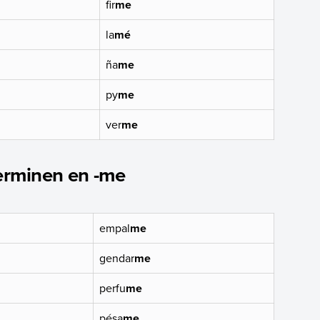
fir
me
la
mé
ña
me
py
me
ver
me
terminen en -me
empal
me
gendar
me
perfu
me
pésa
me