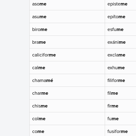
aso
me
episte
me
asu
me
epíto
me
biro
me
esfu
me
bra
me
exáni
me
calicifor
me
excla
me
cal
me
exhu
me
chama
mé
filifor
me
char
me
fil
me
chis
me
fir
me
col
me
fu
me
co
me
fusifor
me