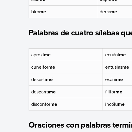
biro
me
derra
me
Palabras de cuatro sílabas q
aproxi
me
ecuáni
me
cuneifor
me
entusias
me
desesti
mé
exáni
me
desparra
me
filifor
me
disconfor
me
incólu
me
Oraciones con palabras term