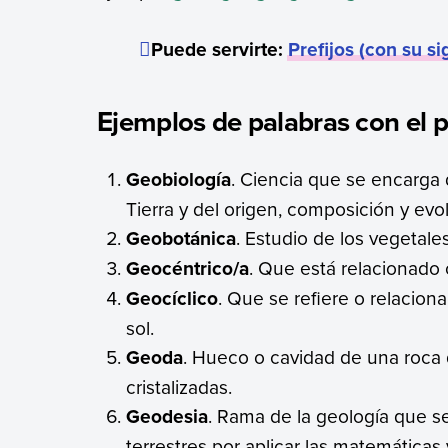
Puede servirte:
Prefijos (con su si
Ejemplos de palabras con el p
Geobiología
. Ciencia que se encarga 
Tierra y del origen, composición y evo
Geobotánica
. Estudio de los vegetales
Geocéntrico/a
. Que está relacionado c
Geocíclico
. Que se refiere o relacion
sol.
Geoda
. Hueco o cavidad de una roca
cristalizadas.
Geodesia
. Rama de la geología que s
terrestres por aplicar las matemáticas 