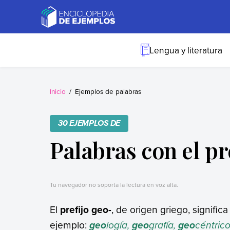
Skip
to
content
Ejemplos
Necesitas ejemplos.
Los tenemos.
Lengua y literatura
Inicio
Ejemplos de palabras
30 EJEMPLOS DE
Palabras con el pr
Tu navegador no soporta la lectura en voz alta.
El
prefijo
geo-
, de origen griego, signific
ejemplo:
logía,
grafía,
céntrico
geo
geo
geo