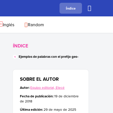
A
Índice
B
C
D
E
F
G
H
I
J
Inglés
Random
ÍNDICE
Ejemplos de palabras con el prefijo geo-
SOBRE EL AUTOR
Autor:
Equipo editorial, Etecé
Fecha de publicación:
19 de diciembre
de 2018
Última edición:
29 de mayo de 2025