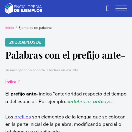
Skip
to
Primary
Menu
content
Ejemplos
Necesitas ejemplos.
Los tenemos.
Inicio
Ejemplos de palabras
20 EJEMPLOS DE
Palabras con el prefijo ante-
Tu navegador no soporta la lectura en voz alta.
Índice
El
prefijo ante-
indica “anterioridad respecto del tiempo
o del espacio”. Por ejemplo:
brazo,
ayer.
ante
ante
Los
prefijos
son elementos de la lengua que se colocan
en la parte inicial de la palabra, modificando parcial o
totalmente su significado.