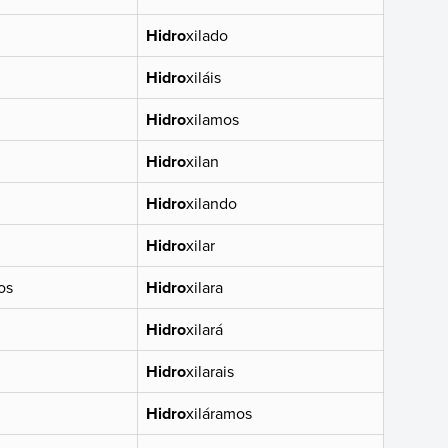
Hidro
xilado
Hidro
xiláis
Hidro
xilamos
Hidro
xilan
Hidro
xilando
Hidro
xilar
os
Hidro
xilara
Hidro
xilará
Hidro
xilarais
Hidro
xiláramos