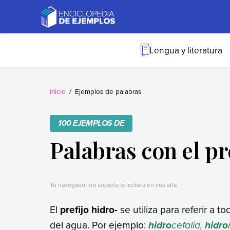
Skip
to
content
Ejemplos
Necesitas ejemplos.
Los tenemos.
Lengua y literatura
Inicio
Ejemplos de palabras
100 EJEMPLOS DE
Palabras con el pr
Tu navegador no soporta la lectura en voz alta.
El
prefijo hidro-
se utiliza para referir a t
del agua. Por ejemplo:
cefalia,
hidro
hidro