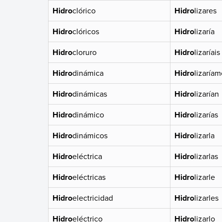
Hidro
clórico
Hidro
lizares
Hidro
clóricos
Hidro
lizaría
Hidro
cloruro
Hidro
lizaríais
Hidro
dinámica
Hidro
lizaríam
Hidro
dinámicas
Hidro
lizarían
Hidro
dinámico
Hidro
lizarías
Hidro
dinámicos
Hidro
lizarla
Hidro
eléctrica
Hidro
lizarlas
Hidro
eléctricas
Hidro
lizarle
Hidro
electricidad
Hidro
lizarles
Hidro
eléctrico
Hidro
lizarlo