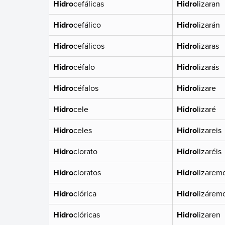
Hidro
cefálicas
Hidro
lizaran
Hidro
cefálico
Hidro
lizarán
Hidro
cefálicos
Hidro
lizaras
Hidro
céfalo
Hidro
lizarás
Hidro
céfalos
Hidro
lizare
Hidro
cele
Hidro
lizaré
Hidro
celes
Hidro
lizareis
Hidro
clorato
Hidro
lizaréis
Hidro
cloratos
Hidro
lizarem
Hidro
clórica
Hidro
lizárem
Hidro
clóricas
Hidro
lizaren