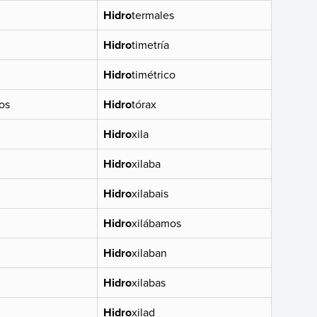
Hidro
termales
Hidro
timetría
Hidro
timétrico
os
Hidro
tórax
Hidro
xila
Hidro
xilaba
Hidro
xilabais
Hidro
xilábamos
Hidro
xilaban
Hidro
xilabas
Hidro
xilad