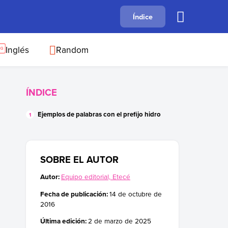
A
Índice
B
C
D
E
F
G
H
I
J
Inglés
Random
ÍNDICE
Ejemplos de palabras con el prefijo hidro
SOBRE EL AUTOR
Autor:
Equipo editorial, Etecé
Fecha de publicación:
14 de octubre de
2016
Última edición:
2 de marzo de 2025