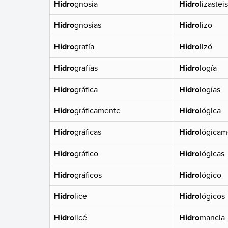
Hidro
gnosia
Hidro
lizasteis
Hidro
gnosias
Hidro
lizo
Hidro
grafía
Hidro
lizó
Hidro
grafías
Hidro
logía
Hidro
gráfica
Hidro
logías
Hidro
gráficamente
Hidro
lógica
Hidro
gráficas
Hidro
lógicam
Hidro
gráfico
Hidro
lógicas
Hidro
gráficos
Hidro
lógico
Hidro
lice
Hidro
lógicos
Hidro
licé
Hidro
mancia