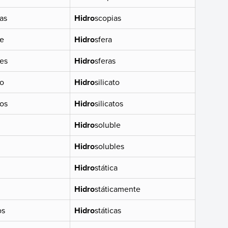
as
Hidro
scopias
le
Hidro
sfera
les
Hidro
sferas
lo
Hidro
silicato
los
Hidro
silicatos
Hidro
soluble
Hidro
solubles
Hidro
stática
Hidro
státicamente
os
Hidro
státicas