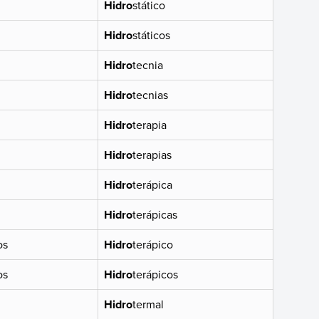
Hidro
stático
Hidro
státicos
Hidro
tecnia
Hidro
tecnias
Hidro
terapia
Hidro
terapias
Hidro
terápica
Hidro
terápicas
os
Hidro
terápico
os
Hidro
terápicos
Hidro
termal