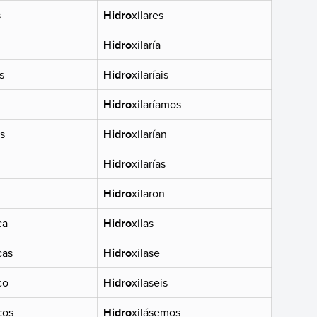
s
Hidro
xilares
Hidro
xilaría
s
Hidro
xilaríais
Hidro
xilaríamos
s
Hidro
xilarían
Hidro
xilarías
Hidro
xilaron
ca
Hidro
xilas
cas
Hidro
xilase
co
Hidro
xilaseis
cos
Hidro
xilásemos