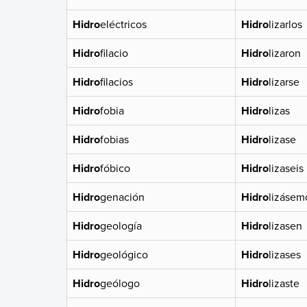
Hidro
eléctricos
Hidro
lizarlos
Hidro
filacio
Hidro
lizaron
Hidro
filacios
Hidro
lizarse
Hidro
fobia
Hidro
lizas
Hidro
fobias
Hidro
lizase
Hidro
fóbico
Hidro
lizaseis
Hidro
genación
Hidro
lizásem
Hidro
geología
Hidro
lizasen
Hidro
geológico
Hidro
lizases
Hidro
geólogo
Hidro
lizaste