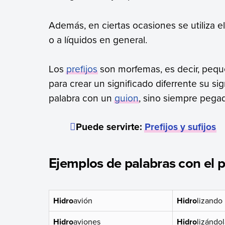
Además, en ciertas ocasiones se utiliza el
o a líquidos en general.
Los
prefijos
son morfemas, es decir, pequ
para crear un significado diferrente su si
palabra con un
guion
, sino siempre pega
Puede servirte:
Prefijos y sufijos
Ejemplos de palabras con el pr
Hidro
avión
Hidro
lizando
Hidro
aviones
Hidro
lizándol