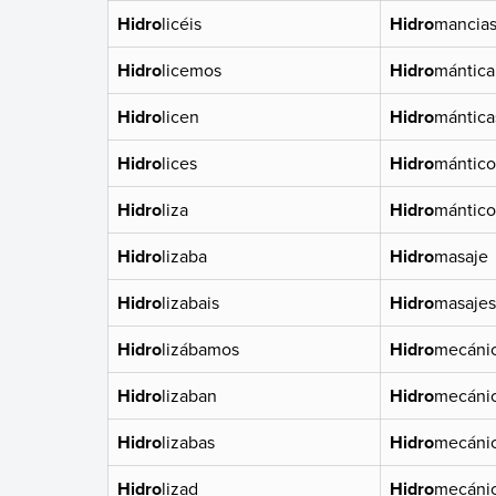
Hidro
licéis
Hidro
mancia
Hidro
licemos
Hidro
mántica
Hidro
licen
Hidro
mántica
Hidro
lices
Hidro
mántico
Hidro
liza
Hidro
mántico
Hidro
lizaba
Hidro
masaje
Hidro
lizabais
Hidro
masajes
Hidro
lizábamos
Hidro
mecáni
Hidro
lizaban
Hidro
mecáni
Hidro
lizabas
Hidro
mecáni
Hidro
lizad
Hidro
mecáni