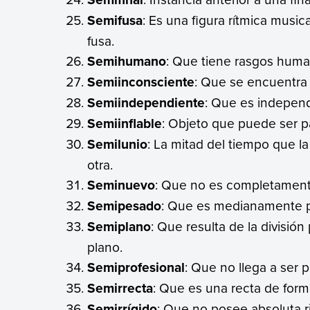
Semifusa
: Es una figura rítmica musi
fusa.
Semihumano
: Que tiene rasgos human
Semiinconsciente
: Que se encuentra 
Semiindependiente
: Que es independ
Semiinflable
: Objeto que puede ser p
Semilunio
: La mitad del tiempo que la
otra.
Seminuevo
: Que no es completament
Semipesado
: Que es medianamente 
Semiplano
: Que resulta de la divisió
plano.
Semiprofesional
: Que no llega a ser p
Semirrecta
: Que es una recta de forma
Semirrígido
: Que no posee absoluta r