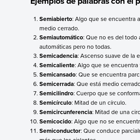
Ejemplos de palabras con el p
Semiabierto
: Algo que se encuentra a
medio cerrado.
Semiautomático
: Que no es del todo
automáticas pero no todas.
Semicadencia
: Ascenso suave de la en
Semicaliente
: Algo que se encuentra ti
Semicansado
: Que se encuentra parc
Semicerrada
: Que está medio cerrado
Semicilindro
: Cuerpo que se conforma
Semicírculo
: Mitad de un círculo.
Semicircunferencia
: Mitad de una cir
Semicocido
: Algo que no se encuentr
Semiconductor
: Que conduce parcia
más que los aislantes.