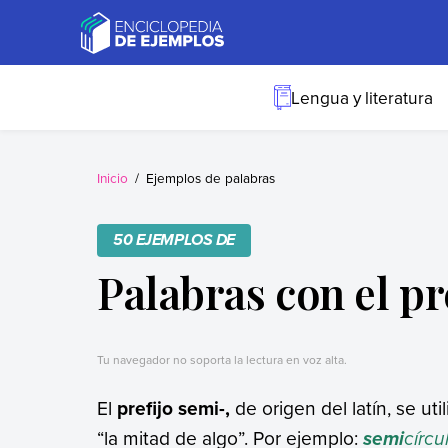
Skip
to
content
Ejemplos
Necesitas ejemplos.
Los tenemos.
Lengua y literatura
Inicio
Ejemplos de palabras
50 EJEMPLOS DE
Palabras con el pr
Tu navegador no soporta la lectura en voz alta.
El
prefijo
semi-,
de origen del latín, se uti
“la mitad de algo”. Por ejemplo:
círcu
semi