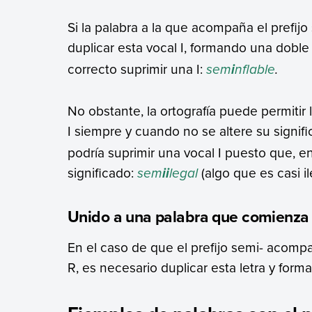
Si la palabra a la que acompaña el prefij
duplicar esta vocal I, formando una doble I
correcto suprimir una I:
sem
nflable
.
i
No obstante, la ortografía puede permitir 
I siempre y cuando no se altere su signifi
podría suprimir una vocal I puesto que, 
significado:
sem
legal
(algo que es casi il
ii
Unido a una palabra que comienza
En el caso de que el prefijo semi- acomp
R, es necesario duplicar esta letra y form