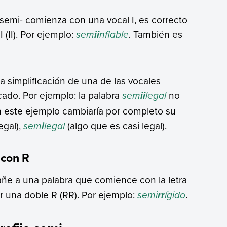
o semi- comienza con una vocal I, es correcto
 (II). Por ejemplo:
sem
nflable
.
También es
ii
la simplificación de una de las vocales
cado. Por ejemplo: la palabra
sem
legal
no
ii
en este ejemplo cambiaría por completo su
egal),
sem
legal
(algo que es casi legal).
i
 con R
añe a una palabra que comience con la letra
ar una doble R (RR). Por ejemplo:
semi
ígido
.
rr