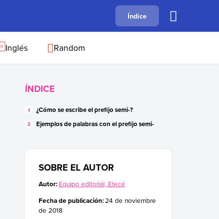
A
Índice
B
C
D
E
F
G
H
I
J
Inglés
Random
ÍNDICE
¿Cómo se escribe el prefijo semi-?
Ejemplos de palabras con el prefijo semi-
SOBRE EL AUTOR
Autor:
Equipo editorial, Etecé
Fecha de publicación:
24 de noviembre
de 2018