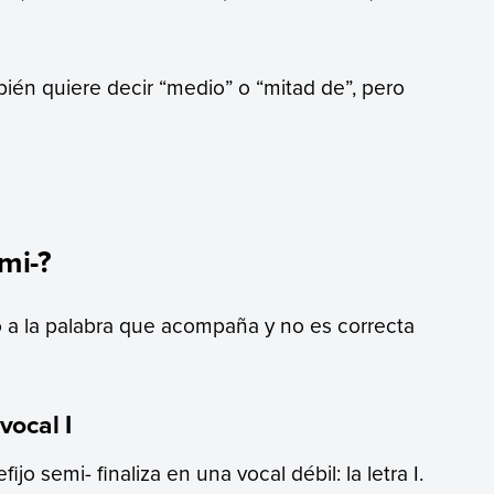
én quiere decir “medio” o “mitad de”, pero
mi-?
o a la palabra que acompaña y no es correcta
vocal I
refijo semi- finaliza en una vocal débil: la letra I.