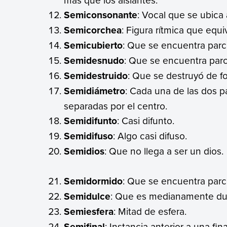
Semiconsonante
: Vocal que se ubica 
Semicorchea
: Figura rítmica que equi
Semicubierto
: Que se encuentra parc
Semidesnudo
: Que se encuentra par
Semidestruido
: Que se destruyó de fo
Semidiámetro
: Cada una de las dos 
separadas por el centro.
Semidifunto
: Casi difunto.
Semidifuso
: Algo casi difuso.
Semidios
: Que no llega a ser un dios.
Semidormido
: Que se encuentra parc
Semidulce
: Que es medianamente du
Semiesfera
: Mitad de esfera.
Semifinal
: Instancia anterior a una fina