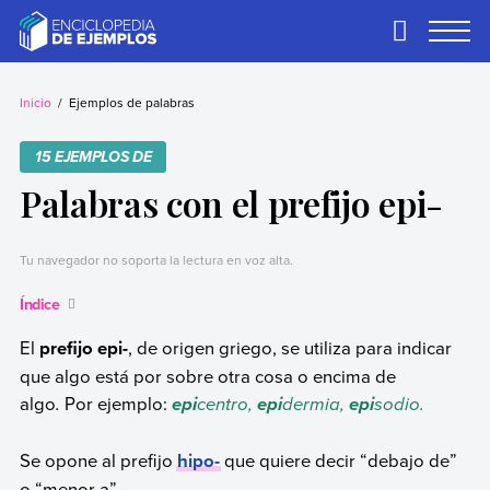
Skip
to
Primary
Menu
content
Ejemplos
Necesitas ejemplos.
Los tenemos.
Inicio
Ejemplos de palabras
15 EJEMPLOS DE
Palabras con el prefijo epi-
Tu navegador no soporta la lectura en voz alta.
Índice
El
prefijo epi-
, de origen griego, se utiliza para indicar
que algo está por sobre otra cosa o encima de
algo
.
Por ejemplo:
centro,
dermia,
sodio.
epi
epi
epi
Se opone al prefijo
hipo-
que quiere decir “debajo de”
o “menor a”.