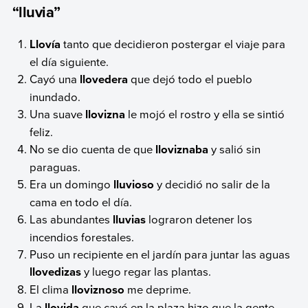
“lluvia”
Llovía
tanto que decidieron postergar el viaje para
el día siguiente.
Cayó una
llovedera
que dejó todo el pueblo
inundado.
Una suave
llovizna
le mojó el rostro y ella se sintió
feliz.
No se dio cuenta de que
lloviznaba
y salió sin
paraguas.
Era un domingo
lluvioso
y decidió no salir de la
cama en todo el día.
Las abundantes
lluvias
lograron detener los
incendios forestales.
Puso un recipiente en el jardín para juntar las aguas
llovedizas
y luego regar las plantas.
El clima
lloviznoso
me deprime.
La
llovida
que cayó en la plaza hizo que la gente