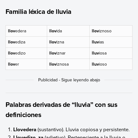
Familia léxica de lluvia
llov
edera
llov
ida
llov
iznoso
llov
ediza
llov
izna
lluv
ias
llov
edizo
llov
iznar
lluv
iosa
llov
er
llov
iznosa
lluv
ioso
Palabras derivadas de “lluvia” con sus
definiciones
Llovedera
(sustantivo). Lluvia copiosa y persistente.
Llovedizo, za
(adjetivo). Perteneciente a la lluvia o