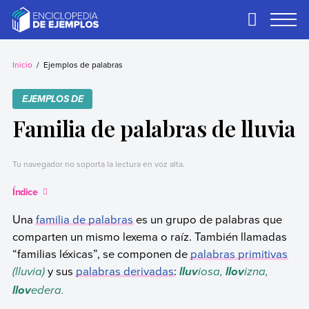
Skip
to
Primary
Menu
content
Ejemplos
Necesitas ejemplos.
Los tenemos.
Inicio
Ejemplos de palabras
EJEMPLOS DE
Familia de palabras de lluvia
Tu navegador no soporta la lectura en voz alta.
Índice
Una
familia de palabras
es un grupo de palabras que
comparten un mismo lexema o raíz. También llamadas
“familias léxicas”, se componen de
palabras primitivas
(lluvia)
y sus
palabras derivadas
:
iosa,
izna,
lluv
llov
edera.
llov