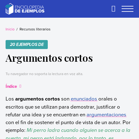
Skip
to
Primary
Menu
content
Ejemplos
Necesitas ejemplos.
Los tenemos.
Inicio
Recursos literarios
20 EJEMPLOS DE
Argumentos cortos
Tu navegador no soporta la lectura en voz alta.
Índice
Los
argumentos cortos
son
enunciados
orales o
escritos que se utilizan para demostrar, justificar o
refutar una idea y se encuentran en
argumentaciones
con el fin de sostener el punto de vista de un autor. Por
ejemplo:
Mi perro ladra cuando alguien se acerca a la
puerta, mi perro está ladrando, por lo tanto, es