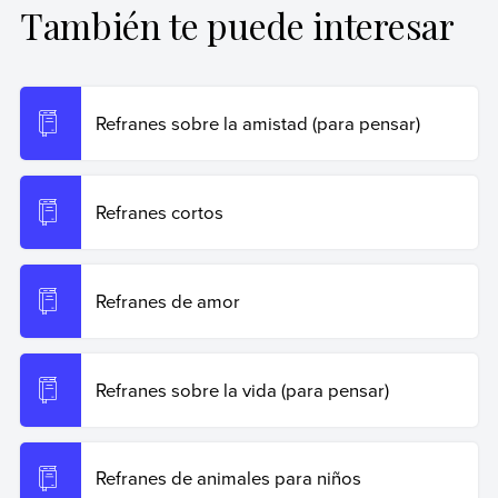
También te puede interesar
Rabotnikof, Vanesa (25 de octubre de 2024).
Refranes
sobre el dinero (para pensar)
. Enciclopedia de Ejemplos.
Recuperado el 19 de junio de 2026 de
https://www.ejemplos.co/refranes-sobre-el-dinero-para-
Refranes sobre la amistad (para pensar)
pensar/
.
Copiar cita
Refranes cortos
Refranes de amor
Refranes sobre la vida (para pensar)
Refranes de animales para niños