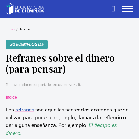
Skip
to
Primary
Menu
content
Ejemplos
Necesitas ejemplos.
Los tenemos.
Inicio
Textos
20 EJEMPLOS DE
Refranes sobre el dinero
(para pensar)
Tu navegador no soporta la lectura en voz alta.
Índice
Los
refranes
son aquellas sentencias acotadas que se
utilizan para poner un ejemplo, llamar a la reflexión o
dar alguna enseñanza. Por ejemplo:
El tiempo es
dinero.