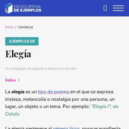
Skip
to
Primary
Menu
content
Ejemplos
Necesitas ejemplos.
Los tenemos.
Inicio
Literatura
EJEMPLOS DE
Elegía
Tu navegador no soporta la lectura en voz alta.
Índice
La
elegía
es un
tipo de poema
en el que se expresa
tristeza, melancolía o nostalgia por una persona, un
lugar, un objeto o un tema. Por ejemplo:
“Elegía I”, de
Catulo.
La elegía pertenece al
género lírico
, porque manifiesta