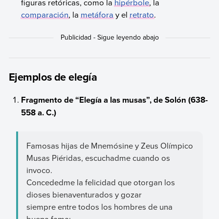
figuras retóricas, como la
hipérbole
, la
comparación
, la
metáfora
y el
retrato
.
Ejemplos de elegía
Fragmento de “Elegía a las musas”, de Solón (638-
558 a. C.)
Famosas hijas de Mnemósine y Zeus Olímpico
Musas Piéridas, escuchadme cuando os
invoco.
Concededme la felicidad que otorgan los
dioses bienaventurados y gozar
siempre entre todos los hombres de una
buena fama;