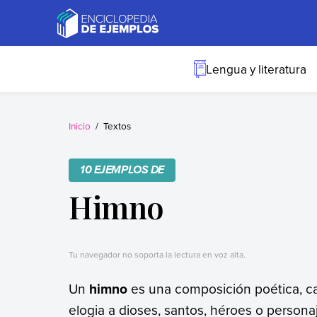
Skip
to
content
Ejemplos
Necesitas ejemplos.
Los tenemos.
Lengua y literatura
Inicio
Textos
10 EJEMPLOS DE
Himno
Tu navegador no soporta la lectura en voz alta.
Un
himno
es una composición poética, ca
elogia a dioses, santos, héroes o persona