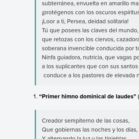
subterránea, envuelta en amarillo ma
¡protégenos con los oscuros espírit
¡Loor a ti, Persea, deidad solitaria!
Tú que posees las claves del mundo, 
que retozas con los ciervos, cazador
soberana invencible conducida por t
Ninfa guiadora, nutricia, que vagas 
a los suplicantes que con sus santos 
conduce a los pastores de elevada na
“Primer himno dominical de laudes”
(
Creador sempiterno de las cosas,
Que gobiernas las noches y los días,
Y alternando la luz y las tinieblas