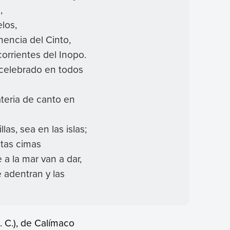
a,
elos,
encia del Cinto,
corrientes del Inopo.
s celebrado en todos
ateria de canto en
llas, sea en las islas;
altas cimas
 a la mar van a dar,
e adentran y las
. C.), de Calímaco