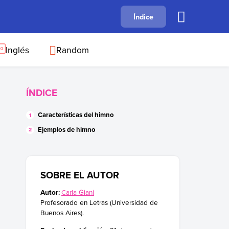
A
Índice
B
C
D
E
F
G
H
I
J
Inglés
Random
ÍNDICE
Características del himno
Ejemplos de himno
SOBRE EL AUTOR
Autor:
Carla Giani
Profesorado en Letras (Universidad de
Buenos Aires).