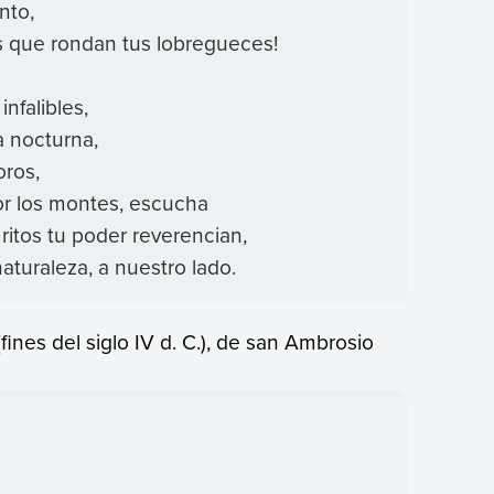
nto,
us que rondan tus lobregueces!
infalibles,
a nocturna,
oros,
por los montes, escucha
ritos tu poder reverencian,
turaleza, a nuestro lado.
fines del siglo IV d. C.), de san Ambrosio