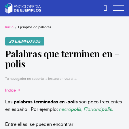
Skip
to
Primary
Menu
content
Ejemplos
Necesitas ejemplos.
Los tenemos.
Inicio
Ejemplos de palabras
20 EJEMPLOS DE
Palabras que terminen en -
polis
Tu navegador no soporta la lectura en voz alta.
Índice
Las
palabras terminadas en -polis
son poco frecuentes
en español. Por ejemplo:
necró
, Florianó
.
polis
polis
Entre ellas, se pueden encontrar: