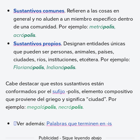
Sustantivos comunes
. Refieren a las cosas en
general y no aluden a un miembro específico dentro
de una comunidad. Por ejemplo:
metró
,
polis
acró
.
polis
Sustantivos propios
. Designan entidades únicas
que pueden ser personas, animales, países,
ciudades, ríos, instituciones, etcétera. Por ejemplo:
Florianó
, Indianá
.
polis
polis
Cabe destacar que estos sustantivos están
conformados por el
sufijo
-polis, elemento compositivo
que proviene del griego y significa “ciudad”. Por
ejemplo:
megaló
, necró
.
polis
polis
Ver además:
Palabras que terminen en -is