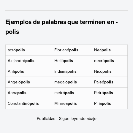
Ejemplos de palabras que terminen en -
polis
acró
polis
Florianó
polis
Neá
polis
Alejandró
polis
Helió
polis
necró
polis
Anfí
polis
Indianá
polis
Nicó
polis
Angeló
polis
megaló
polis
Paleó
polis
Anna
polis
metró
polis
Petró
polis
Constantinó
polis
Minnea
polis
Piriá
polis