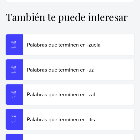
primer nivel.
También te puede interesar
Ribas, Natalia (25 de octubre de 2024).
Palabras que
terminen en -polis
. Enciclopedia de Ejemplos.
Recuperado el 19 de junio de 2026 de
https://www.ejemplos.co/palabras-que-terminen-en-
Palabras que terminen en -zuela
polis/
.
Copiar cita
Palabras que terminen en -uz
Palabras que terminen en -zal
Palabras que terminen en -itis