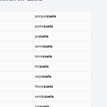
porque
zuela
porte
zuela
po
zuela
serre
zuela
terre
zuela
ter
zuela
veje
zuela
Vene
zuela
verde
zuela
zar
zuela