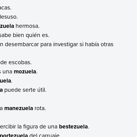
acas.
desuso.
zuela
hermosa.
 sabe bien quién es.
n desembarcar para investigar si había otras
 de escobas.
s una
mozuela
.
uela
.
a
puede serte útil.
ua
manezuela
rota.
ercibir la figura de una
bestezuela
.
portezuela
del carruaje.