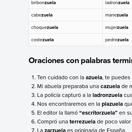
bribon
zuela
ladron
zuela
cabe
zuela
mane
zuela
choque
zuela
mujer
zuela
coste
zuela
pedre
zuela
Oraciones con palabras termi
Ten cuidado con la
azuela
, te puedes 
Mi abuela preparaba una
cazuela
de m
La policía capturó a la
ladronzuela
cua
Nos encontraremos en la
plazuela
que
El editor la llamó
“escritorzuela”
en su
Compró una
terrezuela
de poco valor e
La
zarzuela
es originaria de España.