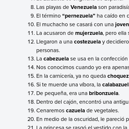
Las playas de
Venezuela
son paradisí
El término
“pernezuela”
ha caído en 
El muchacho se casará con una
joven
La acusaron de
mujerzuela
, pero ella
Llegaron a una
costezuela
y decidiero
personas.
La
cabezuela
se usa en la confección
Nos conocimos cuando yo era apena
En la carnicería, ya no queda
choquez
Si te muerde una víbora, la
calabazuel
De pequeña, era una
bribonzuela
.
Dentro del cajón, encontró una antig
Cenaremos
cazuela
de vegetales.
En medio de la oscuridad, le pareció p
La princesa se rasgó el vestido con la