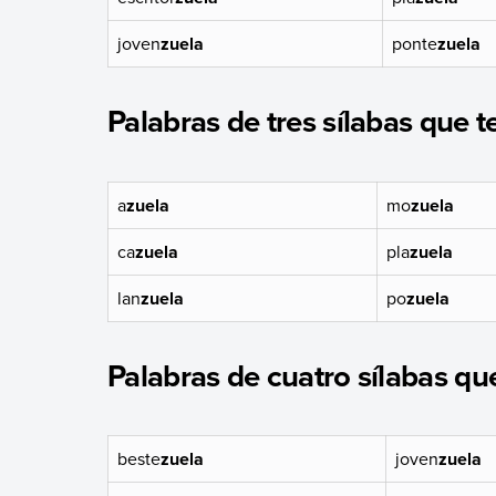
joven
zuela
ponte
zuela
Palabras de tres sílabas que 
a
zuela
mo
zuela
ca
zuela
pla
zuela
lan
zuela
po
zuela
Palabras de cuatro sílabas qu
beste
zuela
joven
zuela