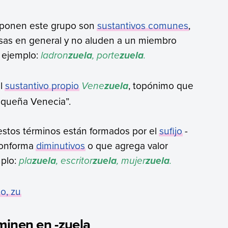
mponen este grupo son
sustantivos comunes
,
cosas en general y no aluden a un miembro
r ejemplo:
ladron
, porte
.
zuela
zuela
el
sustantivo propio
Vene
, topónimo que
zuela
pequeña Venecia”.
estos términos están formados por el
sufijo
-
 conforma
diminutivos
o que agrega valor
mplo:
pla
, escritor
, mujer
.
zuela
zuela
zuela
zo, zu
minen en -zuela