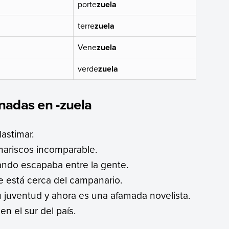
porte
zuela
terre
zuela
Vene
zuela
verde
zuela
nadas en -zuela
lastimar.
ariscos incomparable.
ndo escapaba entre la gente.
 está cerca del campanario.
 juventud y ahora es una afamada novelista.
n el sur del país.