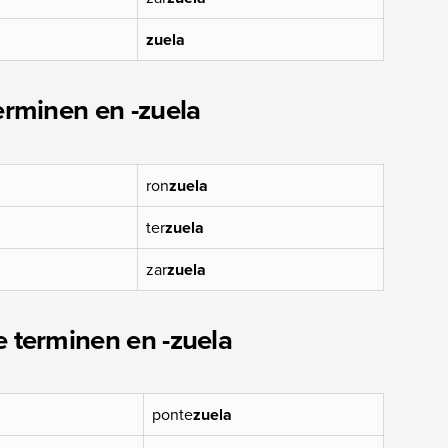
zuela
terminen en -zuela
ron
zuela
ter
zuela
zar
zuela
e terminen en -zuela
ponte
zuela