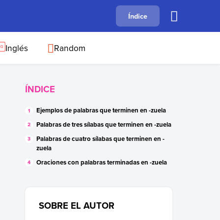
A
Índice
B
C
D
E
F
G
H
I
J
Inglés
Random
ÍNDICE
Ejemplos de palabras que terminen en -zuela
Palabras de tres sílabas que terminen en -zuela
Palabras de cuatro sílabas que terminen en -
zuela
Oraciones con palabras terminadas en -zuela
SOBRE EL AUTOR