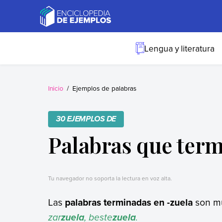
Skip
to
content
Ejemplos
Necesitas ejemplos.
Los tenemos.
Lengua y literatura
Inicio
Ejemplos de palabras
30 EJEMPLOS DE
Palabras que term
Tu navegador no soporta la lectura en voz alta.
Las
palabras terminadas en -zuela
son mu
zar
, beste
.
zuela
zuela