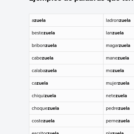
a
zuela
ladron
zuela
beste
zuela
lan
zuela
bribon
zuela
magar
zuela
cabe
zuela
mane
zuela
calaba
zuela
mo
zuela
ca
zuela
mujer
zuela
chiqui
zuela
nete
zuela
choque
zuela
pedre
zuela
coste
zuela
perne
zuela
escritor
zuela
pla
zuela