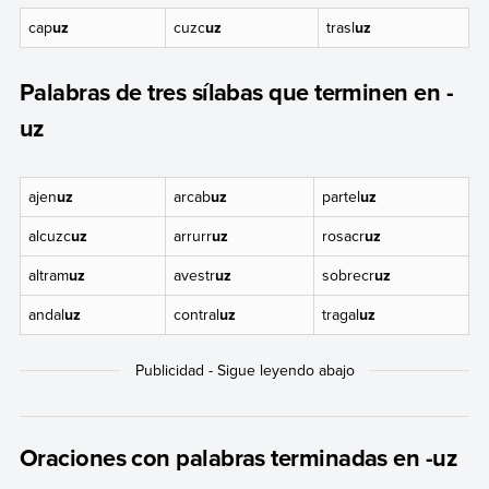
cap
uz
cuzc
uz
trasl
uz
Palabras de tres sílabas que terminen en -
uz
ajen
uz
arcab
uz
partel
uz
alcuzc
uz
arrurr
uz
rosacr
uz
altram
uz
avestr
uz
sobrecr
uz
andal
uz
contral
uz
tragal
uz
Oraciones con palabras terminadas en -uz