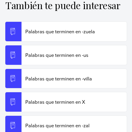
También te puede interesar
Ribas, Natalia (25 de octubre de 2024).
Palabras que
terminen en -uz
. Enciclopedia de Ejemplos. Recuperado
el 19 de junio de 2026 de
https://www.ejemplos.co/palabras-que-terminen-en-uz/
.
Palabras que terminen en -zuela
Copiar cita
Palabras que terminen en -us
Palabras que terminen en -villa
Palabras que terminen en X
Palabras que terminen en -zal