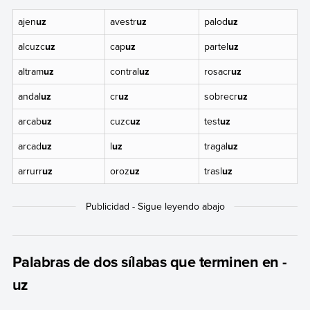
ajen
uz
avestr
uz
palod
uz
alcuzc
uz
cap
uz
partel
uz
altram
uz
contral
uz
rosacr
uz
andal
uz
cr
uz
sobrecr
uz
arcab
uz
cuzc
uz
test
uz
arcad
uz
l
uz
tragal
uz
arrurr
uz
oroz
uz
trasl
uz
Palabras de dos sílabas que terminen en -
uz