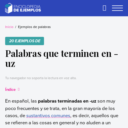
Skip
to
Primary
Menu
content
Ejemplos
Necesitas ejemplos.
Los tenemos.
Inicio
Ejemplos de palabras
20 EJEMPLOS DE
Palabras que terminen en -
uz
Tu navegador no soporta la lectura en voz alta.
Índice
En español, las
palabras terminadas en -uz
son muy
poco frecuentes y se trata, en la gran mayoría de los
casos, de
sustantivos comunes
, es decir, aquellos que
se refieren a las cosas en general y no aluden a un