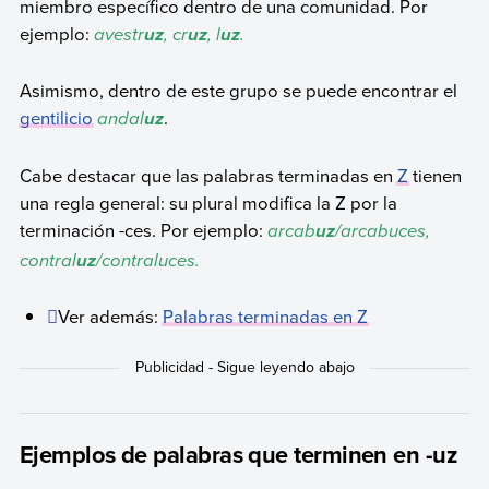
miembro específico dentro de una comunidad. Por
ejemplo:
avestr
, cr
, l
.
uz
uz
uz
Asimismo, dentro de este grupo se puede encontrar el
gentilicio
andal
.
uz
Cabe destacar que las palabras terminadas en
Z
tienen
una regla general: su plural modifica la Z por la
terminación -ces. Por ejemplo:
arcab
/arcabuces,
uz
contral
/contraluces.
uz
Ver además:
Palabras terminadas en Z
Ejemplos de palabras que terminen en -uz