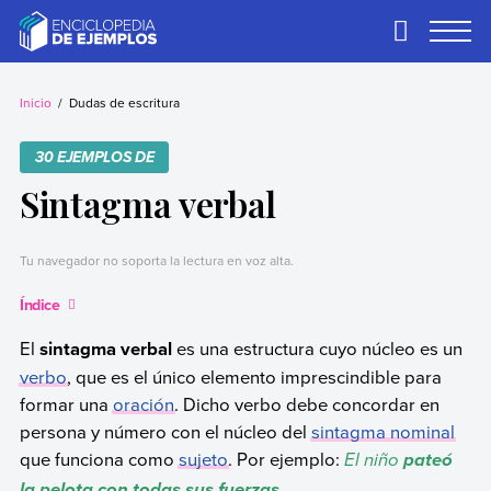
Skip
to
Primary
Menu
content
Ejemplos
Necesitas ejemplos.
Los tenemos.
Inicio
Dudas de escritura
30 EJEMPLOS DE
Sintagma verbal
Tu navegador no soporta la lectura en voz alta.
Índice
El
sintagma verbal
es una estructura cuyo núcleo es un
verbo
, que es el único elemento imprescindible para
formar una
oración
. Dicho verbo debe concordar en
persona y número con el núcleo del
sintagma nominal
que funciona como
sujeto
. Por ejemplo:
El niño
pateó
.
la pelota con todas sus fuerzas