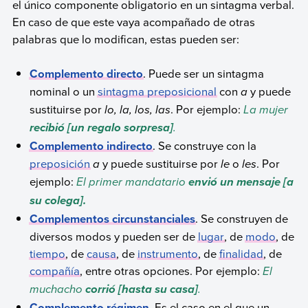
el único componente obligatorio en un sintagma verbal.
En caso de que este vaya acompañado de otras
palabras que lo modifican, estas pueden ser:
Complemento directo
. Puede ser un sintagma
nominal o un
sintagma preposicional
con
a
y puede
sustituirse por
lo, la, los, las
. Por ejemplo:
La mujer
.
recibió [un regalo sorpresa]
Complemento indirecto
. Se construye con la
preposición
a
y puede sustituirse por
le
o
les
. Por
ejemplo:
El primer mandatario
envió un mensaje [a
su colega].
Complementos circunstanciales
. Se construyen de
diversos modos y pueden ser de
lugar
, de
modo
, de
tiempo
, de
causa
, de
instrumento
, de
finalidad
, de
compañía
, entre otras opciones. Por ejemplo:
El
muchacho
.
corrió [hasta su casa]
Complemento régimen
. Es el caso en el que un