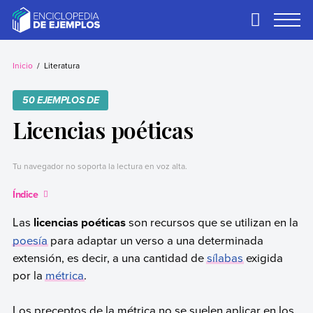
Skip
to
Primary
Menu
content
Ejemplos
Necesitas ejemplos.
Los tenemos.
Inicio
Literatura
50 EJEMPLOS DE
Licencias poéticas
Tu navegador no soporta la lectura en voz alta.
Índice
Las
licencias poéticas
son recursos que se utilizan en la
poesía
para adaptar un verso a una determinada
extensión, es decir, a una cantidad de
sílabas
exigida
por la
métrica
.
Los preceptos de la métrica no se suelen aplicar en los