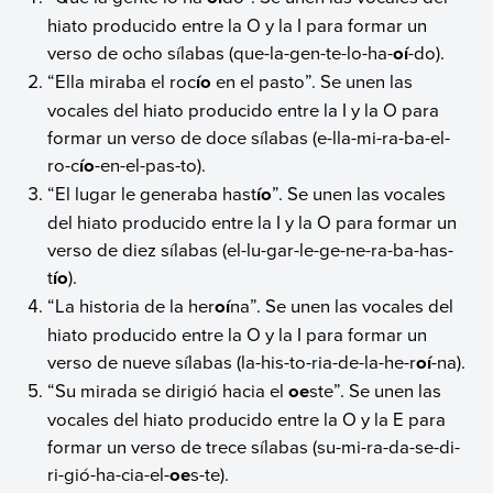
hiato producido entre la O y la I para formar un
verso de ocho sílabas (que-la-gen-te-lo-ha-
oí
-do).
“Ella miraba el roc
ío
en el pasto”. Se unen las
vocales del hiato producido entre la I y la O para
formar un verso de doce sílabas (e-lla-mi-ra-ba-el-
ro-c
ío
-en-el-pas-to).
“El lugar le generaba hast
ío
”. Se unen las vocales
del hiato producido entre la I y la O para formar un
verso de diez sílabas (el-lu-gar-le-ge-ne-ra-ba-has-
t
ío
).
“La historia de la her
oí
na”. Se unen las vocales del
hiato producido entre la O y la I para formar un
verso de nueve sílabas (la-his-to-ria-de-la-he-r
oí
-na).
“Su mirada se dirigió hacia el
oe
ste”. Se unen las
vocales del hiato producido entre la O y la E para
formar un verso de trece sílabas (su-mi-ra-da-se-di-
ri-gió-ha-cia-el-
oe
s-te).