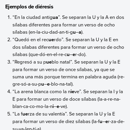
Ejemplos de diéresis
“En la ciudad antig
ua
”. Se separan la U y la A en dos
sílabas diferentes para formar un verso de ocho
sílabas (en-la-ciu-dad-an-ti-g
u
–
a
).
“Quedó en el rec
ue
rdo”. Se separan la U y la E en
dos sílabas diferentes para formar un verso de ocho
sílabas (que-dó-en-el-re-c
u
–
e
r-do).
“Regresó a su p
ue
blo natal”. Se separan la U y la E
para formar un verso de once sílabas, ya que se
suma una más porque termina en palabra aguda (re-
gre-só-a-su-p
u
–
e
-blo-na-tal).
“La arena blanca como la n
ie
ve”. Se separan la I y la
E para formar un verso de doce sílabas (la-a-re-na-
blan-ca-co-mo-la-n
i
–
e
-ve).
“La f
ue
rza de su valentía”. Se separan la U y la E
para formar un verso de diez sílabas (la-f
u
–
e
r-za-de-
su-va-len-tí-a).