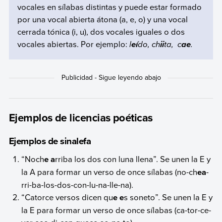
vocales en sílabas distintas y puede estar formado
por una vocal abierta átona (a, e, o) y una vocal
cerrada tónica (i, u), dos vocales iguales o dos
vocales abiertas. Por ejemplo:
l
do, ch
ta, c
.
eí
ii
ae
Ejemplos de licencias poéticas
Ejemplos de sinalefa
“Noch
e a
rriba los dos con luna llena”. Se unen la E y
la A para formar un verso de once sílabas (no-ch
ea
-
rri-ba-los-dos-con-lu-na-lle-na).
“Catorce versos dicen qu
e e
s soneto”. Se unen la E y
la E para formar un verso de once sílabas (ca-tor-ce-