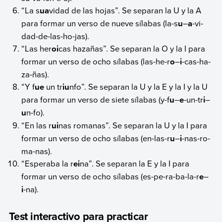
“La s
ua
vidad de las hojas”. Se separan la U y la A
para formar un verso de nueve sílabas (la-s
u
–
a
-vi-
dad-de-las-ho-jas).
“Las her
oi
cas hazañas”. Se separan la O y la I para
formar un verso de ocho sílabas (las-he-r
o
–
i
-cas-ha-
za-ñas).
“Y f
ue
un tr
iu
nfo”. Se separan la U y la E y la I y la U
para formar un verso de siete sílabas (y-f
u
–
e
-un-tr
i
–
u
n-fo).
“En las r
ui
nas romanas”. Se separan la U y la I para
formar un verso de ocho sílabas (en-las-r
u
–
i
-nas-ro-
ma-nas).
“Esperaba la r
ei
na”. Se separan la E y la I para
formar un verso de ocho sílabas (es-pe-ra-ba-la-r
e
–
i
-na).
Test interactivo para practicar