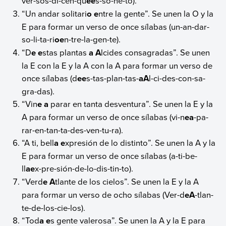
ver-sos-di-cen-qu
ee
s-so-ne-to).
“Un andar solitari
o e
ntre la gente”. Se unen la O y la
E para formar un verso de once sílabas (un-an-dar-
so-li-ta-ri
oe
n-tre-la-gen-te).
“D
e e
stas plantas
a A
lcides consagradas”. Se unen
la E con la E y la A con la A para formar un verso de
once sílabas (d
ee
s-tas-plan-tas-
aA
l-ci-des-con-sa-
gra-das).
“Vin
e a
parar en tanta desventura”. Se unen la E y la
A para formar un verso de once sílabas (vi-n
ea
-pa-
rar-en-tan-ta-des-ven-tu-ra).
“A ti, bell
a e
xpresión de lo distinto”. Se unen la A y la
E para formar un verso de once sílabas (a-ti-be-
ll
ae
x-pre-sión-de-lo-dis-tin-to).
“Verd
e A
tlante de los cielos”. Se unen la E y la A
para formar un verso de ocho sílabas (Ver-d
eA
-tlan-
te-de-los-cie-los).
“Tod
a e
s gente valerosa”. Se unen la A y la E para