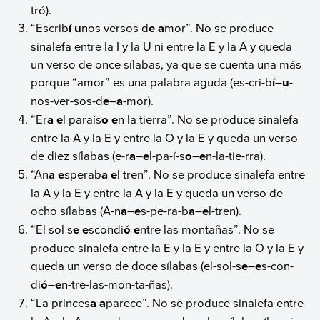
tró).
“Escrib
í u
nos versos d
e a
mor”. No se produce
sinalefa entre la I y la U ni entre la E y la A y queda
un verso de once sílabas, ya que se cuenta una más
porque “amor” es una palabra aguda (es-cri-b
í
–
u
-
nos-ver-sos-d
e
–
a
-mor).
“Er
a e
l paraís
o e
n la tierra”. No se produce sinalefa
entre la A y la E y entre la O y la E y queda un verso
de diez sílabas (e-r
a
–
e
l-pa-í-s
o
–
e
n-la-tie-rra).
“An
a e
sperab
a e
l tren”. No se produce sinalefa entre
la A y la E y entre la A y la E y queda un verso de
ocho sílabas (A-n
a
–
e
s-pe-ra-b
a
–
e
l-tren).
“El sol s
e e
scondi
ó e
ntre las montañas”. No se
produce sinalefa entre la E y la E y entre la O y la E y
queda un verso de doce sílabas (el-sol-s
e
–
e
s-con-
di
ó
–
e
n-tre-las-mon-ta-ñas).
“La princes
a a
parece”. No se produce sinalefa entre