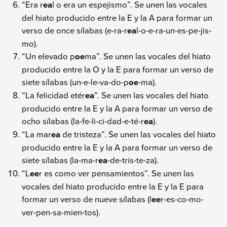
“Era r
ea
l o era un espejismo”. Se unen las vocales
del hiato producido entre la E y la A para formar un
verso de once sílabas (e-ra-r
ea
l-o-e-ra-un-es-pe-jis-
mo).
“Un elevado p
oe
ma”. Se unen las vocales del hiato
producido entre la O y la E para formar un verso de
siete sílabas (un-e-le-va-do-p
oe
-ma).
“La felicidad etér
ea
”. Se unen las vocales del hiato
producido entre la E y la A para formar un verso de
ocho sílabas (la-fe-li-ci-dad-e-té-r
ea
).
“La mar
ea
de tristeza”. Se unen las vocales del hiato
producido entre la E y la A para formar un verso de
siete sílabas (la-ma-r
ea
-de-tris-te-za).
“L
ee
r es como ver pensamientos”. Se unen las
vocales del hiato producido entre la E y la E para
formar un verso de nueve sílabas (l
ee
r-es-co-mo-
ver-pen-sa-mien-tos).