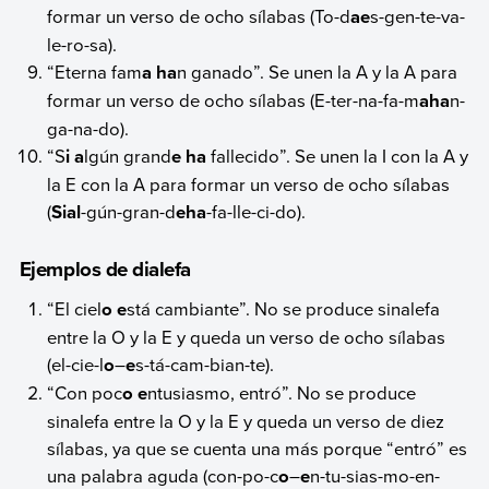
formar un verso de ocho sílabas (To-d
ae
s-gen-te-va-
le-ro-sa).
“Eterna fam
a ha
n ganado”. Se unen la A y la A para
formar un verso de ocho sílabas (E-ter-na-fa-m
aha
n-
ga-na-do).
“S
i a
lgún grand
e ha
fallecido”. Se unen la I con la A y
la E con la A para formar un verso de ocho sílabas
(
Sial
-gún-gran-d
eha
-fa-lle-ci-do).
Ejemplos de dialefa
“El ciel
o e
stá cambiante”. No se produce sinalefa
entre la O y la E y queda un verso de ocho sílabas
(el-cie-l
o
–
e
s-tá-cam-bian-te).
“Con poc
o e
ntusiasmo, entró”. No se produce
sinalefa entre la O y la E y queda un verso de diez
sílabas, ya que se cuenta una más porque “entró” es
una palabra aguda (con-po-c
o
–
e
n-tu-sias-mo-en-