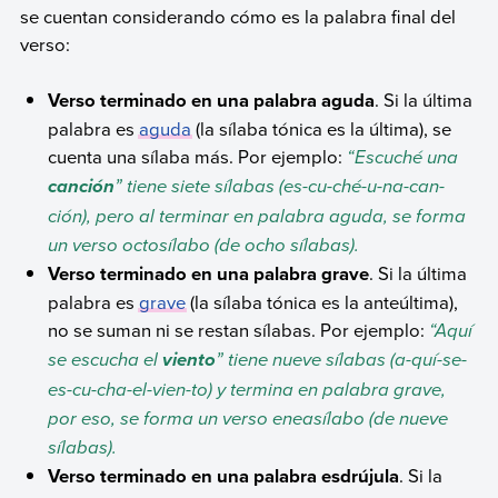
se cuentan considerando cómo es la palabra final del
verso:
Verso terminado en una palabra aguda
. Si la última
palabra es
aguda
(la sílaba tónica es la última), se
cuenta una sílaba más. Por ejemplo:
“Escuché una
” tiene siete sílabas (es-cu-ché-u-na-can-
canción
ción), pero al terminar en palabra aguda, se forma
un verso octosílabo (de ocho sílabas).
Verso terminado en una palabra grave
. Si la última
palabra es
grave
(la sílaba tónica es la anteúltima),
no se suman ni se restan sílabas. Por ejemplo:
“Aquí
se escucha el
” tiene nueve sílabas (a-quí-se-
viento
es-cu-cha-el-vien-to) y termina en palabra grave,
por eso, se forma un verso eneasílabo (de nueve
sílabas).
Verso terminado en una palabra esdrújula
. Si la