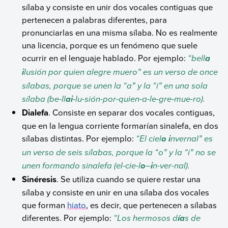
sílaba y consiste en unir dos vocales contiguas que
pertenecen a palabras diferentes, para
pronunciarlas en una misma sílaba. No es realmente
una licencia, porque es un fenómeno que suele
ocurrir en el lenguaje hablado. Por ejemplo:
“bell
a
lusión por quien alegre muero” es un verso de once
i
sílabas, porque se unen la “a” y la “i” en una sola
sílaba (be-ll
-lu-sión-por-quien-a-le-gre-mue-ro).
ai
Dialefa
. Consiste en separar dos vocales contiguas,
que en la lengua corriente formarían sinalefa, en dos
sílabas distintas. Por ejemplo:
“El ciel
nvernal” es
o i
un verso de seis sílabas, porque la “o” y la “i” no se
unen formando sinalefa (el-cie-l
–
n-ver-nal).
o
i
Sinéresis
. Se utiliza cuando se quiere restar una
sílaba y consiste en unir en una sílaba dos vocales
que forman
hiato
, es decir, que pertenecen a sílabas
diferentes. Por ejemplo:
“Los hermosos d
s de
ía