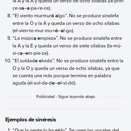
la A y la A y queda un verso de ocho sílabas (la-prin-
ce-s
a
–
a
-pa-re-ce).
“El viento murmur
ó a
lgo”. No se produce sinalefa
entre la O y la A y queda un verso de ocho sílabas
(el-vien-to-mur-mu-r
ó
–
a
l-go).
“La músic
a e
mpieza”. No se produce sinalefa entre
la A y la E y queda un verso de siete sílabas (la-mú-
si-c
a
–
e
m-pie-za).
“El soldad
o o
lvidó”. No se produce sinalefa entre la
O y la O y queda un verso de ocho sílabas, ya que
se cuenta una más porque termina en palabra
aguda (el-sol-da-d
o
–
o
l-vi-dó).
Ejemplos de sinéresis
“Que la gente lo ha
oí
do”. Se unen las vocales del