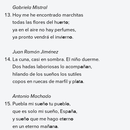
Gabriela Mistral
Hoy me he encontrado marchitas
todas las flores del hu
e
rt
o
;
ya en el aire no hay perfumes,
ya pronto vendrá el invi
e
rn
o
.
Juan Ramón Jiménez
La cuna, casi en sombra. El niño duerme.
Dos hadas laboriosas lo acomp
a
ñ
a
n,
hilando de los sueños los sutiles
copos en ruecas de marfil y pl
a
t
a
.
Antonio Machado
Puebla mi su
e
ñ
o
tu pu
e
bl
o
,
que es solo mi sueño, Esp
a
ñ
a
,
y su
e
ñ
o
que me hago et
e
rn
o
en un eterno mañ
a
n
a
.