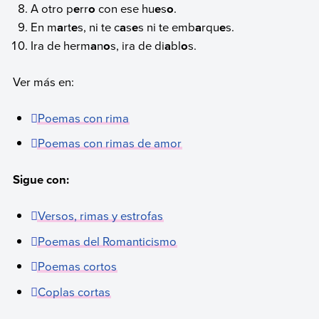
A otro p
e
rr
o
con ese hu
e
s
o
.
En m
a
rt
e
s, ni te c
a
s
e
s ni te emb
a
rqu
e
s.
Ira de herm
a
n
o
s, ira de di
a
bl
o
s.
Ver más en:
Poemas con rima
Poemas con rimas de amor
Sigue con:
Versos, rimas y estrofas
Poemas del Romanticismo
Poemas cortos
Coplas cortas