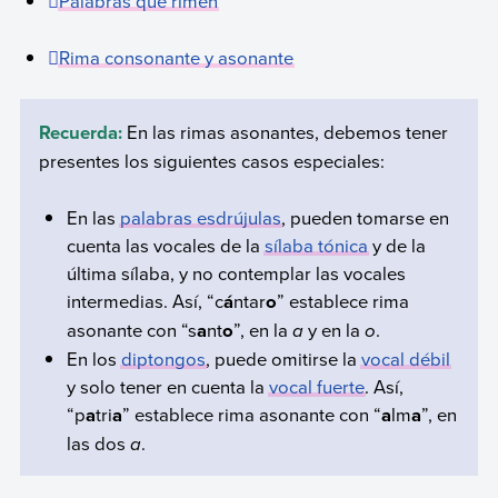
Palabras que rimen
Rima consonante y asonante
Recuerda:
En las rimas asonantes, debemos tener
presentes los siguientes casos especiales:
En las
palabras esdrújulas
, pueden tomarse en
cuenta las vocales de la
sílaba tónica
y de la
última sílaba, y no contemplar las vocales
intermedias. Así, “c
á
ntar
o
” establece rima
asonante con “s
a
nt
o
”, en la
a
y en la
o
.
En los
diptongos
, puede omitirse la
vocal débil
y solo tener en cuenta la
vocal fuerte
. Así,
“p
a
tri
a
” establece rima asonante con “
a
lm
a
”, en
las dos
a
.