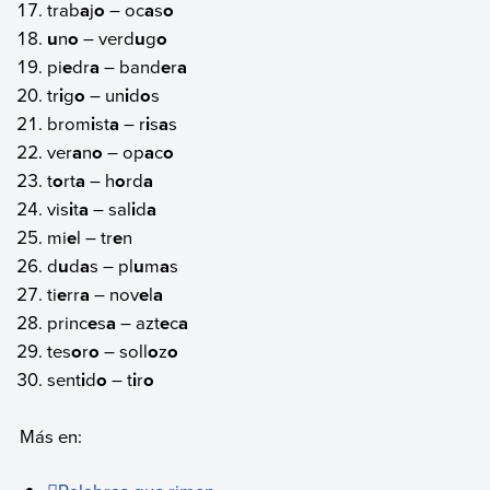
trab
a
j
o
– oc
a
s
o
u
n
o
– verd
u
g
o
pi
e
dr
a
– band
e
r
a
tr
i
g
o
– un
i
d
o
s
brom
i
st
a
– r
i
s
a
s
ver
a
n
o
– op
a
c
o
t
o
rt
a
– h
o
rd
a
vis
i
t
a
– sal
i
d
a
mi
e
l – tr
e
n
d
u
d
a
s – pl
u
m
a
s
ti
e
rr
a
– nov
e
l
a
princ
e
s
a
– azt
e
c
a
tes
o
r
o
– soll
o
z
o
sent
i
d
o
– t
i
r
o
Más en: