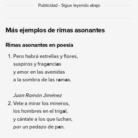
Más ejemplos de rimas asonantes
Rimas asonantes en poesía
Pero habrá estrellas y flores,
suspiros y frag
a
nci
a
s
y amor en las avenidas
a la sombra de las r
a
m
a
s.
Juan Ramón Jiménez
Vete a mirar los mineros,
los hombres en el trig
a
l,
y cántale a los que luchan,
por un pedazo de p
a
n.