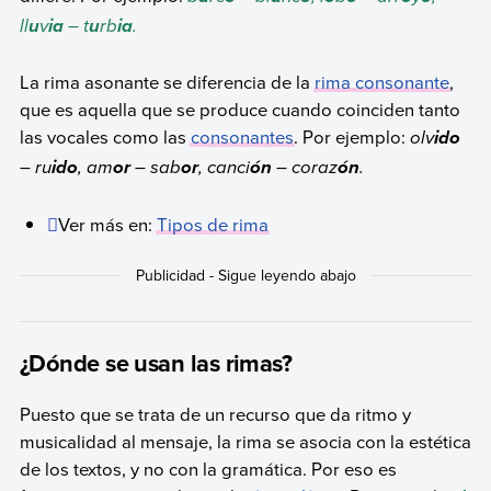
ll
v
– t
rb
.
u
ia
u
ia
La rima asonante se diferencia de la
rima consonante
,
que es aquella que se produce cuando coinciden tanto
las vocales como las
consonantes
. Por ejemplo:
olv
ido
– ru
, am
– sab
, canci
– coraz
.
ido
or
or
ón
ón
Ver más en:
Tipos de rima
¿Dónde se usan las rimas?
Puesto que se trata de un recurso que da ritmo y
musicalidad al mensaje, la rima se asocia con la estética
de los textos, y no con la gramática. Por eso es