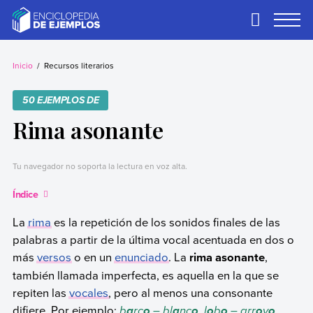
Skip
to
Primary
Menu
content
Ejemplos
Necesitas ejemplos.
Los tenemos.
Inicio
Recursos literarios
50 EJEMPLOS DE
Rima asonante
Tu navegador no soporta la lectura en voz alta.
Índice
La
rima
es la repetición de los sonidos finales de las
palabras a partir de la última vocal acentuada en dos o
más
versos
o en un
enunciado
. La
rima asonante
,
también llamada imperfecta, es aquella en la que se
repiten las
vocales
, pero al menos una consonante
difiere. Por ejemplo:
b
rc
– bl
nc
, l
b
– arr
y
,
a
o
a
o
o
o
o
o