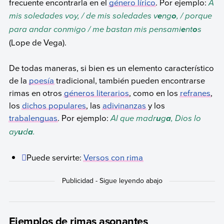
frecuente encontrarla en el
género lírico
. Por ejemplo:
A
mis soledades voy, / de mis soledades v
ng
, / porque
e
o
para andar conmigo / me bastan mis pensami
nt
s
e
o
(Lope de Vega).
De todas maneras, si bien es un elemento característico
de la
poesía
tradicional, también pueden encontrarse
rimas en otros
géneros literarios
, como en los
refranes
,
los
dichos populares
, las
adivinanzas
y los
trabalenguas
. Por ejemplo:
Al que madr
g
, Dios lo
u
a
ay
d
.
u
a
Puede servirte:
Versos con rima
Ejemplos de rimas asonantes