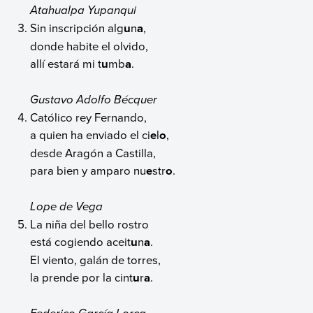
Atahualpa Yupanqui
Sin inscripción alg
u
n
a
,
donde habite el olvido,
allí estará mi t
u
mb
a
.
Gustavo Adolfo Bécquer
Católico rey Fernando,
a quien ha enviado el ci
e
l
o
,
desde Aragón a Castilla,
para bien y amparo nu
e
str
o
.
Lope de Vega
La niña del bello rostro
está cogiendo aceit
u
n
a
.
El viento, galán de torres,
la prende por la cint
u
r
a
.