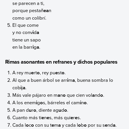
se parecen a ti,
porque pestañ
ea
n
como un colibrí.
El que come
y no conv
i
d
a
tiene un sapo
en la barr
i
g
a
.
Rimas asonantes en refranes y dichos populares
A rey mu
e
rt
o
, rey pu
e
st
o
.
Al que a buen árbol se arr
i
m
a
, buena sombra lo
cob
i
j
a
.
Más vale pájaro en m
a
n
o
que cien vol
a
nd
o
.
A los enem
i
g
o
s, bárreles el cam
i
n
o
.
A pan d
u
r
o
, diente ag
u
d
o
.
Cuanto más ti
e
n
e
s, más qui
e
r
e
s.
Cada l
o
c
o
con su t
e
m
a
y cada l
o
b
o
por su s
e
nd
a
.