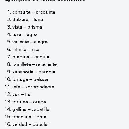
cons
u
lt
a
– preg
u
nt
a
dulz
u
r
a
– l
u
n
a
v
i
st
a
– pr
i
sm
a
t
o
r
o
–
o
gr
o
vali
e
nt
e
– al
e
gr
e
infin
i
t
a
– r
i
s
a
burb
u
j
a
– ond
u
l
a
ramill
e
t
e
– reluci
e
nt
e
zanah
o
r
ia
– par
o
d
ia
tort
u
g
a
– pel
u
c
a
j
e
f
e
– sorprend
e
nt
e
v
o
z – fl
o
r
fort
u
n
a
– or
u
g
a
gall
i
n
a
– zapat
i
ll
a
tranqu
i
l
o
– gr
i
t
o
verd
a
d – popul
a
r