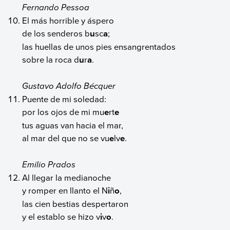
Fernando Pessoa
El más horrible y áspero
de los senderos b
u
sc
a
;
las huellas de unos pies ensangrentados
sobre la roca d
u
r
a
.
Gustavo Adolfo Bécquer
Puente de mi soledad:
por los ojos de mi mu
e
rt
e
tus aguas van hacia el mar,
al mar del que no se vu
e
lv
e
.
Emilio Prados
Al llegar la medianoche
y romper en llanto el N
i
ñ
o
,
las cien bestias despertaron
y el establo se hizo v
i
v
o
.