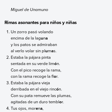
Miguel de Unamuno
Rimas asonantes para niños y niñas
Un zorro pasó volando
encima de la lag
u
n
a
y los patos se admiraban
al verlo volar sin pl
u
m
a
s.
Estaba la pájara pinta
sentada en su verde lim
ó
n.
Con el pico recoge la rama,
con la rama recoge la fl
o
r.
Estaba la pájara vieja
derribada en el viejo rinc
ó
n.
Con su pata remueve las plumas,
agitadas de un duro tembl
o
r.
Tus ojos, mor
e
n
a
,