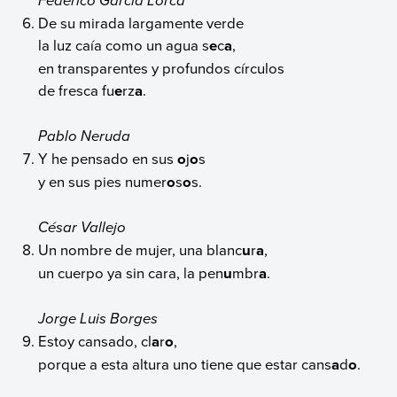
Federico García Lorca
De su mirada largamente verde
la luz caía como un agua s
e
c
a
,
en transparentes y profundos círculos
de fresca fu
e
rz
a
.
Pablo Neruda
Y he pensado en sus
o
j
o
s
y en sus pies numer
o
s
o
s.
César Vallejo
Un nombre de mujer, una blanc
u
r
a
,
un cuerpo ya sin cara, la pen
u
mbr
a
.
Jorge Luis Borges
Estoy cansado, cl
a
r
o
,
porque a esta altura uno tiene que estar cans
a
d
o
.