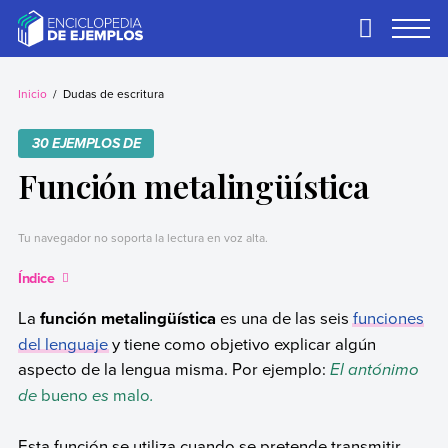
Skip
to
Primary
Menu
content
Ejemplos
Necesitas ejemplos.
Los tenemos.
Inicio
Dudas de escritura
30 EJEMPLOS DE
Función metalingüística
Tu navegador no soporta la lectura en voz alta.
Índice
La
función metalingüística
es una de las seis
funciones
del lenguaje
y tiene como objetivo explicar algún
aspecto de la lengua misma. Por ejemplo:
El antónimo
de
bueno
es
malo
.
Esta función se utiliza cuando se pretende transmitir