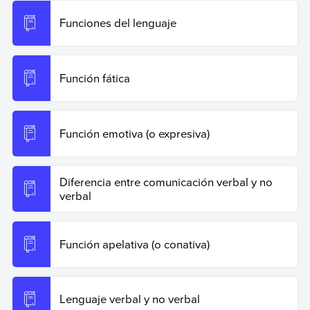
el 19 de junio de 2026 de
https://www.ejemplos.co/30-
ejemplos-de-funcion-metalinguistica/
.
Funciones del lenguaje
Copiar cita
Función fática
Función emotiva (o expresiva)
Diferencia entre comunicación verbal y no
verbal
Función apelativa (o conativa)
Lenguaje verbal y no verbal