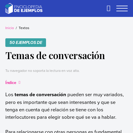
Skip
to
Primary
Menu
content
Ejemplos
Necesitas ejemplos.
Los tenemos.
Inicio
Textos
50 EJEMPLOS DE
Temas de conversación
Tu navegador no soporta la lectura en voz alta.
Índice
Los
temas de conversación
pueden ser muy variados,
pero es importante que sean interesantes y que se
tenga en cuenta qué relación se tiene con los
interlocutores para elegir sobre qué se va a hablar.
Para relacionarse con otras personas es fundamental