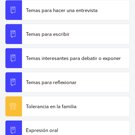
19 de junio de 2026 de
https://www.ejemplos.co/temas-
de-conversacion/
.
Temas para hacer una entrevista
Copiar cita
Temas para escribir
Temas interesantes para debatir o exponer
Temas para reflexionar
Tolerancia en la familia
Expresión oral