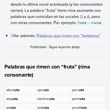
desde la última vocal acentuada (y las consonantes
varían). La palabra “fruta” tiene rima asonante con
palabras que coincidan en las vocales
U
y
A
, pero
con otras consonantes. Por ejemplo:
fr
t
– m
s
.
u
a
u
a
Ver además:
Palabras que rimen con “fantasma”
Palabras que rimen con “fruta” (rima
consonante)
absol
uta
ejec
uta
perc
uta
amp
uta
electroc
uta
perm
uta
ast
uta
emb
uta
prostit
uta