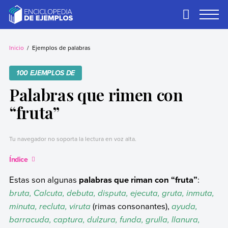
Skip
to
Primary
Menu
content
Ejemplos
Necesitas ejemplos.
Los tenemos.
Inicio
Ejemplos de palabras
100 EJEMPLOS DE
Palabras que rimen con
“fruta”
Tu navegador no soporta la lectura en voz alta.
Índice
Estas son algunas
palabras que riman con “fruta”
:
bruta, Calcuta, debuta, disputa, ejecuta, gruta, inmuta,
minuta, recluta, viruta
(rimas consonantes),
ayuda,
barracuda, captura, dulzura, funda, grulla, llanura,