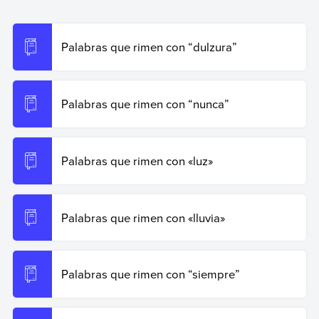
que rimen con “fruta”
. Enciclopedia de Ejemplos.
Recuperado el 19 de junio de 2026 de
https://www.ejemplos.co/palabras-que-rimen-con-fruta/
.
Palabras que rimen con “dulzura”
Copiar cita
Palabras que rimen con “nunca”
Palabras que rimen con «luz»
Palabras que rimen con «lluvia»
Palabras que rimen con “siempre”