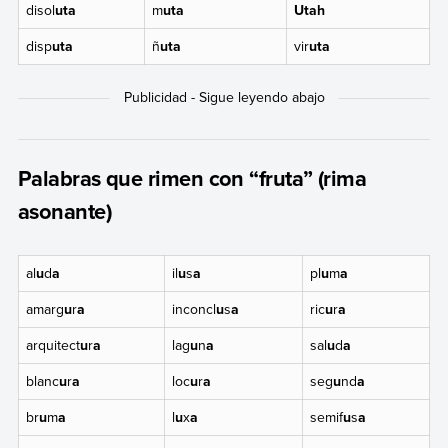
disol
uta
m
uta
Utah
disp
uta
ñ
uta
vir
uta
Palabras que rimen con “fruta” (rima
asonante)
al
u
d
a
il
u
s
a
pl
u
m
a
amarg
u
r
a
inconcl
u
s
a
ric
u
r
a
arquitect
u
r
a
lag
u
n
a
sal
u
d
a
blanc
u
r
a
loc
u
r
a
seg
u
nd
a
br
u
m
a
l
u
x
a
semif
u
s
a