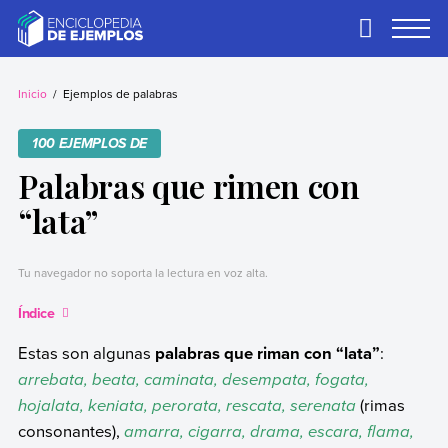
Skip
to
Primary
Menu
content
Ejemplos
Necesitas ejemplos.
Los tenemos.
Inicio
Ejemplos de palabras
100 EJEMPLOS DE
Palabras que rimen con
“lata”
Tu navegador no soporta la lectura en voz alta.
Índice
Estas son algunas
palabras que riman con “lata”
:
arrebata, beata, caminata, desempata, fogata,
hojalata, keniata, perorata, rescata, serenata
(rimas
consonantes),
amarra, cigarra, drama, escara, flama,