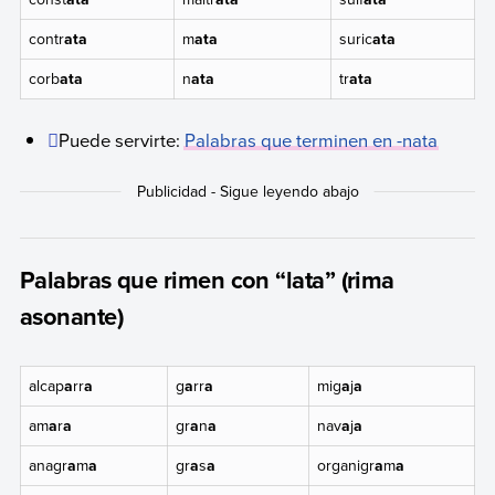
contr
ata
m
ata
suric
ata
corb
ata
n
ata
tr
ata
Puede servirte:
Palabras que terminen en -nata
Palabras que rimen con “lata” (rima
asonante)
alcap
a
rr
a
g
a
rr
a
mig
a
j
a
am
a
r
a
gr
a
n
a
nav
a
j
a
anagr
a
m
a
gr
a
s
a
organigr
a
m
a