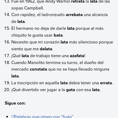
Fue en 1962, que Andy Warhol
retrata
la
lata
de las
sopas Campbell.
Con rapidez, el ladronzuelo
arrebata
una alcancía
de
lata
.
El hermano no deja de darle
lata
porque al más
chiquito le gusta usar
bata
.
Necesito que mi corazón
lata
más silencioso porque
siento que me
delata
.
¡Qué
lata
de trabajo tiene una
azafata
!
Cuando Manolito termina su turno, el dueño del
mercado
constata
que no se haya llevado ninguna
lata
.
La inscripción en aquella
lata
debía tener una
errata
.
¡Qué divertido ver jugar a la
gata
con esa
lata
.
Sigue con:
Palabras que rimen con “fruta”