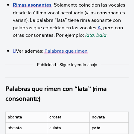
Rimas asonantes
. Solamente coinciden las vocales
desde la última vocal acentuada (y las consonantes
varían). La palabra “lata” tiene rima asonante con
palabras que coincidan en las vocales
A
, pero con
otras consonantes. Por ejemplo:
l
t
, b
l
.
a
a
a
a
Ver además:
Palabras que rimen
Palabras que rimen con “lata” (rima
consonante)
abar
ata
cro
ata
nov
ata
abat
ata
cul
ata
p
ata