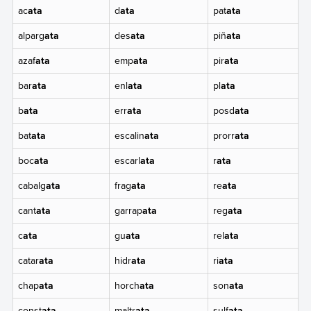
ac
ata
d
ata
pat
ata
alparg
ata
des
ata
piñ
ata
azaf
ata
emp
ata
pir
ata
bar
ata
enl
ata
pl
ata
b
ata
err
ata
posd
ata
bat
ata
escalin
ata
prorr
ata
boc
ata
escarl
ata
r
ata
cabalg
ata
frag
ata
re
ata
cant
ata
garrap
ata
reg
ata
c
ata
gu
ata
rel
ata
catar
ata
hidr
ata
ri
ata
chap
ata
horch
ata
son
ata
const
ata
maltr
ata
sulf
ata