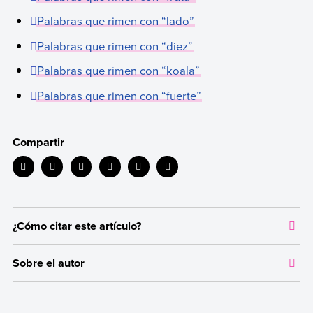
Palabras que rimen con “lado”
Palabras que rimen con “diez”
Palabras que rimen con “koala”
Palabras que rimen con “fuerte”
Compartir
¿Cómo citar este artículo?
Citar la fuente original de donde tomamos información sirve para
Sobre el autor
dar crédito a los autores correspondientes y evitar incurrir en
plagio. Además, permite a los lectores acceder a las fuentes
Autor:
Vanesa Rabotnikof
originales utilizadas en un texto para verificar o ampliar
Licenciatura en Letras (Universidad de Buenos Aires).
información en caso de que lo necesiten.