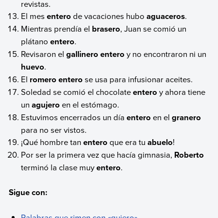
revistas.
El mes
entero
de vacaciones hubo
aguaceros
.
Mientras prendía el
brasero
, Juan se comió un
plátano
entero
.
Revisaron el
gallinero entero
y no encontraron ni un
huevo
.
El
romero
entero
se usa para infusionar aceites.
Soledad se comió el chocolate
entero
y ahora tiene
un
agujero
en el estómago.
Estuvimos encerrados un día
entero
en el
granero
para no ser vistos.
¡Qué hombre tan
entero
que era tu
abuelo
!
Por ser la primera vez que hacía gimnasia,
Roberto
terminó la clase muy
entero
.
Sigue con:
Palabras que rimen con «quiero»