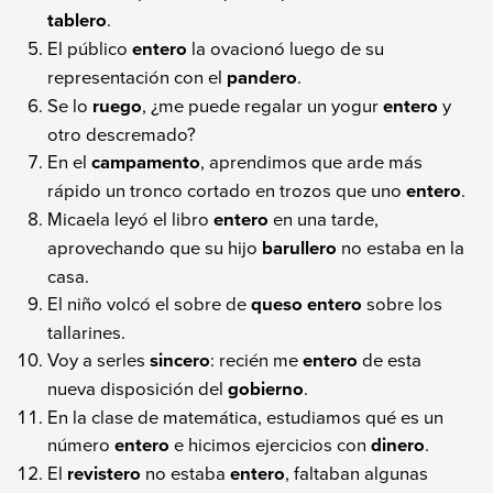
tablero
.
El público
entero
la ovacionó luego de su
representación con el
pandero
.
Se lo
ruego
, ¿me puede regalar un yogur
entero
y
otro descremado?
En el
campamento
, aprendimos que arde más
rápido un tronco cortado en trozos que uno
entero
.
Micaela leyó el libro
entero
en una tarde,
aprovechando que su hijo
barullero
no estaba en la
casa.
El niño volcó el sobre de
queso
entero
sobre los
tallarines.
Voy a serles
sincero
: recién me
entero
de esta
nueva disposición del
gobierno
.
En la clase de matemática, estudiamos qué es un
número
entero
e hicimos ejercicios con
dinero
.
El
revistero
no estaba
entero
, faltaban algunas