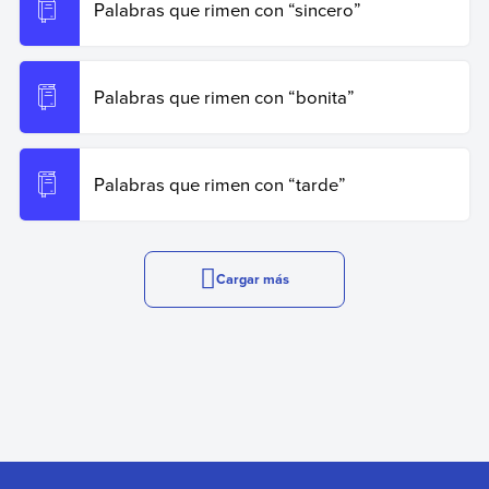
Palabras que rimen con “sincero”
Palabras que rimen con “bonita”
Palabras que rimen con “tarde”
Cargar más