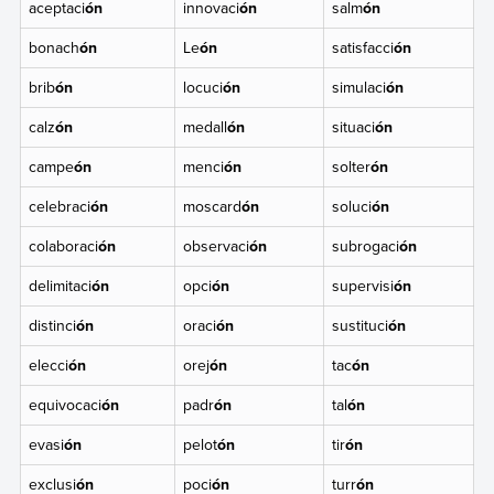
aceptaci
ón
innovaci
ón
salm
ón
bonach
ón
Le
ón
satisfacci
ón
brib
ón
locuci
ón
simulaci
ón
calz
ón
medall
ón
situaci
ón
campe
ón
menci
ón
solter
ón
celebraci
ón
moscard
ón
soluci
ón
colaboraci
ón
observaci
ón
subrogaci
ón
delimitaci
ón
opci
ón
supervisi
ón
distinci
ón
oraci
ón
sustituci
ón
elecci
ón
orej
ón
tac
ón
equivocaci
ón
padr
ón
tal
ón
evasi
ón
pelot
ón
tir
ón
exclusi
ón
poci
ón
turr
ón