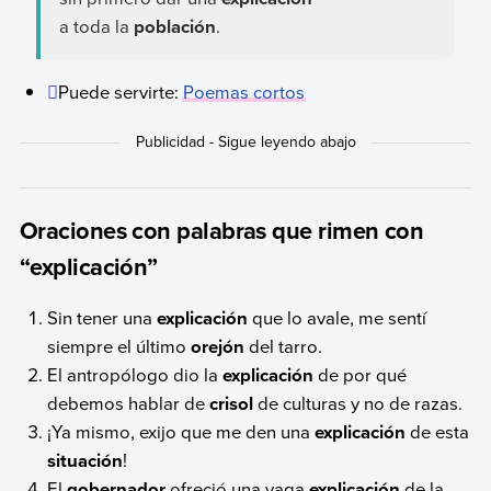
a toda la
población
.
Puede servirte:
Poemas cortos
Oraciones con palabras que rimen con
“explicación”
Sin tener una
explicación
que lo avale, me sentí
siempre el último
orejón
del tarro.
El antropólogo dio la
explicación
de por qué
debemos hablar de
crisol
de culturas y no de razas.
¡Ya mismo, exijo que me den una
explicación
de esta
situación
!
El
gobernador
ofreció una vaga
explicación
de la