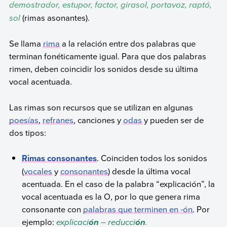
demostrador, estupor, factor, girasol, portavoz, raptó,
sol
(rimas asonantes).
Se llama
rima
a la relación entre dos palabras que
terminan fonéticamente igual. Para que dos palabras
rimen, deben coincidir los sonidos desde su última
vocal acentuada.
Las rimas son recursos que se utilizan en algunas
poesías
,
refranes
, canciones y
odas
y pueden ser de
dos tipos:
Rimas consonantes
. Coinciden todos los sonidos
(
vocales
y
consonantes
) desde la última vocal
acentuada. En el caso de la palabra “explicación”, la
vocal acentuada es la O, por lo que genera rima
consonante con
palabras que terminen en -ón
. Por
ejemplo:
explicaci
– reducci
.
ón
ón