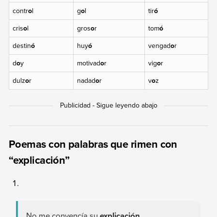
contr
o
l
g
o
l
tir
ó
cris
o
l
gros
o
r
tom
ó
destin
ó
huy
ó
vengad
o
r
d
o
y
motivad
o
r
vig
o
r
dulz
o
r
nadad
o
r
v
o
z
Poemas con palabras que rimen con
“explicación”
No me convencía su
explicación