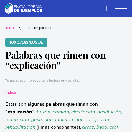
Skip
to
Primary
Menu
content
Ejemplos
Necesitas ejemplos.
Los tenemos.
Inicio
Ejemplos de palabras
100 EJEMPLOS DE
Palabras que rimen con
“explicación”
Tu navegador no soporta la lectura en voz alta.
Índice
Estas son algunas
palabras que riman con
“explicación”
:
buzón, camión, circulación, destitución,
federación, gestación, maletón, noción, opinión,
rehabilitación
(rimas consonantes),
arroz, besó, crol,