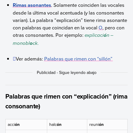
Rimas asonantes
. Solamente coinciden las vocales
desde la última vocal acentuada (y las consonantes
varían). La palabra “explicación” tiene rima asonante
con palabras que coincidan en la vocal
O
, pero con
otras consonantes. Por ejemplo:
explicaci
n –
ó
monobl
ck.
o
Ver además:
Palabras que rimen con “sillón”
Palabras que rimen con “explicación” (rima
consonante)
acci
ón
halc
ón
reuni
ón