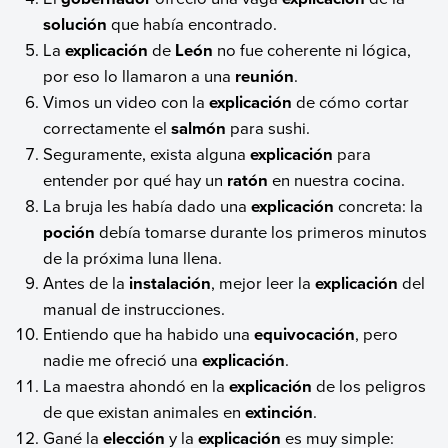
solución
que había encontrado.
La
explicación
de
León
no fue coherente ni lógica,
por eso lo llamaron a una
reunión
.
Vimos un video con la
explicación
de cómo cortar
correctamente el
salmón
para sushi.
Seguramente, exista alguna
explicación
para
entender por qué hay un
ratón
en nuestra cocina.
La bruja les había dado una
explicación
concreta: la
poción
debía tomarse durante los primeros minutos
de la próxima luna llena.
Antes de la
instalación
, mejor leer la
explicación
del
manual de instrucciones.
Entiendo que ha habido una
equivocación
, pero
nadie me ofreció una
explicación
.
La maestra ahondó en la
explicación
de los peligros
de que existan animales en
extinción
.
Gané la
elección
y la
explicación
es muy simple: