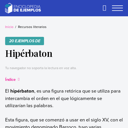
Skip
to
Primary
Menu
content
Ejemplos
Necesitas ejemplos.
Los tenemos.
Inicio
Recursos literarios
20 EJEMPLOS DE
Hipérbaton
Tu navegador no soporta la lectura en voz alta.
Índice
El
hipérbaton
, es una figura retórica que se utiliza para
intercambia el orden en el que lógicamente se
utilizarían las palabras.
Esta figura, que se comenzó a usar en el siglo XV, con el
movimiento denominado Barroco
,
tuvo varias