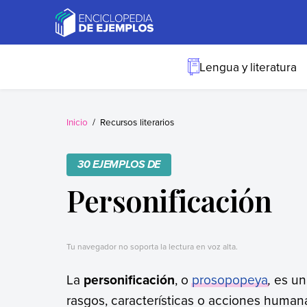
Skip
to
content
Ejemplos
Necesitas ejemplos.
Los tenemos.
Lengua y literatura
Inicio
Recursos literarios
30 EJEMPLOS DE
Personificación
Tu navegador no soporta la lectura en voz alta.
La
personificación
, o
prosopopeya
,
es u
rasgos, características o acciones human