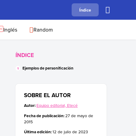
A
Índice
B
C
D
E
F
G
H
I
J
Inglés
Random
ÍNDICE
Ejemplos de personificación
SOBRE EL AUTOR
Autor:
Equipo editorial, Etecé
Fecha de publicación:
27 de mayo de
2015
Última edición:
12 de julio de 2023