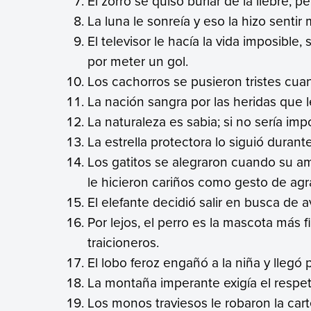
El zorro se quiso burlar de la liebre, p
La luna le sonreía y eso la hizo sentir 
El televisor le hacía la vida imposibl
por meter un gol.
Los cachorros se pusieron tristes cuan
La nación sangra por las heridas que l
La naturaleza es sabia; si no sería imp
La estrella protectora lo siguió duran
Los gatitos se alegraron cuando su am
le hicieron cariños como gesto de ag
El elefante decidió salir en busca de a
Por lejos, el perro es la mascota más
traicioneros.
El lobo feroz engañó a la niña y llegó 
La montaña imperante exigía el respet
Los monos traviesos le robaron la car