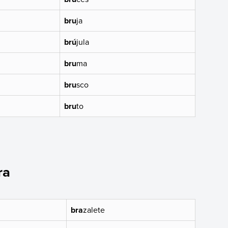
bru
ja
brú
jula
bru
ma
bru
sco
bru
to
ra
bra
zalete