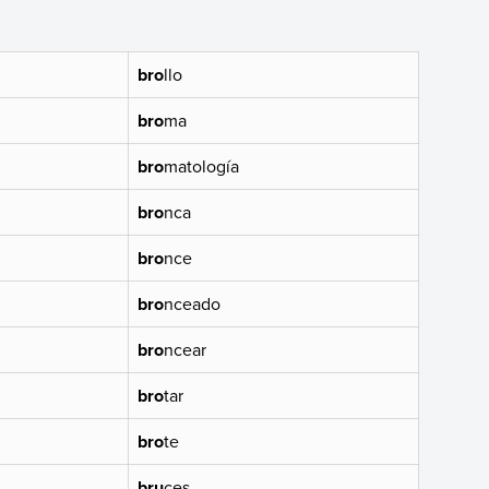
bro
llo
bro
ma
bro
matología
bro
nca
bro
nce
bro
nceado
bro
ncear
bro
tar
bro
te
bru
ces