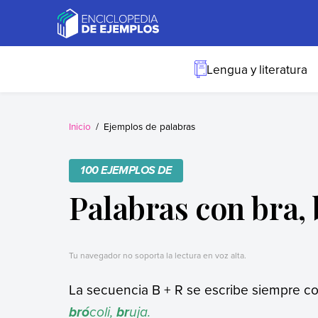
Skip
to
content
Ejemplos
Necesitas ejemplos.
Los tenemos.
Lengua y literatura
Inicio
Ejemplos de palabras
100 EJEMPLOS DE
Palabras con bra, b
Tu navegador no soporta la lectura en voz alta.
La secuencia B + R se escribe siempre co
coli,
uja.
bró
br