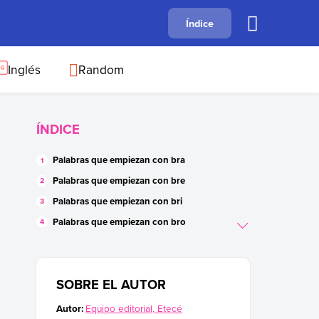
A
Índice
B
C
D
E
F
G
H
I
J
Inglés
Random
ÍNDICE
Palabras que empiezan con bra
Palabras que empiezan con bre
Palabras que empiezan con bri
Palabras que empiezan con bro
Palabras que empiezan con bru
Palabras que contienen bra, bre, bri, bro,
bru
SOBRE EL AUTOR
Oraciones con palabras que contienen bra,
Autor:
Equipo editorial, Etecé
bre, bri, bro, bru