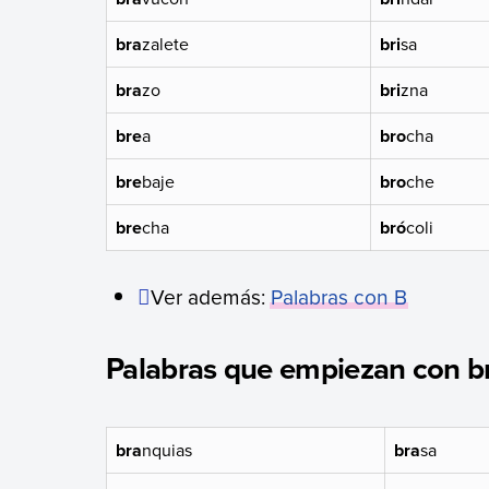
bra
zalete
bri
sa
bra
zo
bri
zna
bre
a
bro
cha
bre
baje
bro
che
bre
cha
bró
coli
Ver además:
Palabras con B
Palabras que empiezan con b
bra
nquias
bra
sa