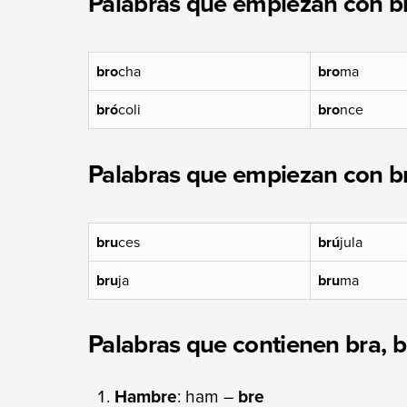
Palabras que empiezan con b
bro
cha
bro
ma
bró
coli
bro
nce
Palabras que empiezan con b
bru
ces
brú
jula
bru
ja
bru
ma
Palabras que contienen bra, br
Hambre
: ham –
bre