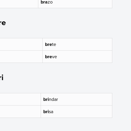
bra
zo
re
bre
te
bre
ve
i
bri
ndar
bri
sa