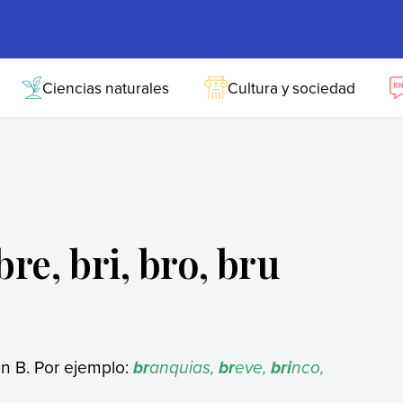
Ciencias naturales
Cultura y sociedad
re, bri, bro, bru
n B. Por ejemplo:
anquias,
eve,
nco,
br
br
bri