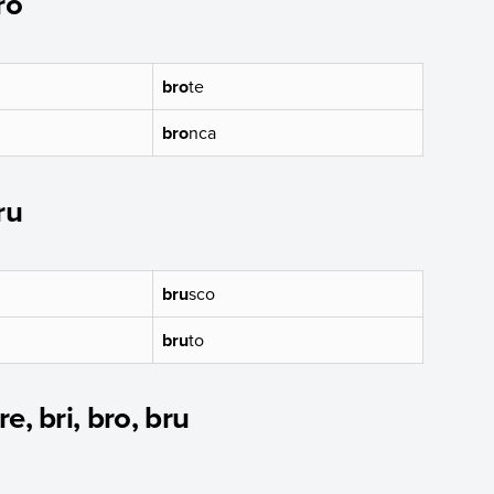
ro
bro
te
bro
nca
ru
bru
sco
bru
to
e, bri, bro, bru