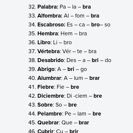
Palabra:
Pa – la –
bra
Alfombra:
Al – fom –
bra
Escabroso:
Es – ca –
bro
– so
Hembra
: Hem – bra
Libro
: Li – bro
Vértebra
: Vér – te – bra
Desabrido
: Des – a –
bri
– do
Abrigo
: A –
bri
– go
Alumbrar
: A – lum –
brar
Fiebre
: Fie –
bre
Diciembre
: Di -ciem –
bre
Sobre
: So –
bre
Pelambre
: Pe – lam –
bre
Quebrar
: Que –
brar
Cubrir
: Cu –
brir