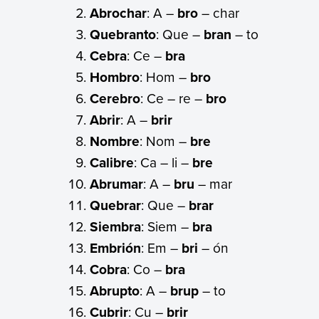
Abrochar
: A –
bro
– char
Quebranto
: Que –
bran
– to
Cebra
: Ce –
bra
Hombro
: Hom –
bro
Cerebro
: Ce – re –
bro
Abrir
: A –
brir
Nombre
: Nom –
bre
Calibre
: Ca – li –
bre
Abrumar
: A –
bru
– mar
Quebrar
: Que –
brar
Siembra
: Siem –
bra
Embrión
: Em –
bri
– ón
Cobra
: Co –
bra
Abrupto
: A –
brup
– to
Cubrir
: Cu –
brir