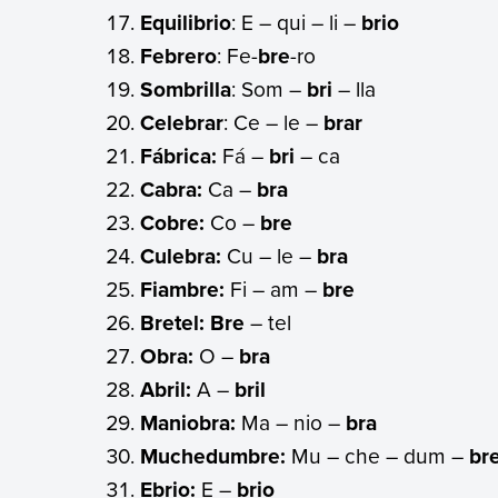
Equilibrio
: E – qui – li –
brio
Febrero
: Fe-
bre
-ro
Sombrilla
: Som –
bri
– lla
Celebrar
: Ce – le –
brar
Fábrica:
Fá –
bri
– ca
Cabra:
Ca –
bra
Cobre:
Co –
bre
Culebra:
Cu – le –
bra
Fiambre:
Fi – am –
bre
Bretel: Bre
– tel
Obra:
O –
bra
Abril:
A –
bril
Maniobra:
Ma – nio –
bra
Muchedumbre:
Mu – che – dum –
br
Ebrio:
E –
brio