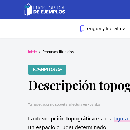
Skip
to
content
Ejemplos
Necesitas ejemplos.
Los tenemos.
Lengua y literatura
Inicio
Recursos literarios
EJEMPLOS DE
Descripción topog
Tu navegador no soporta la lectura en voz alta.
La
descripción topográfica
es una
figura
un espacio o lugar determinado.