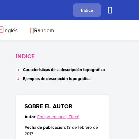
A
Índice
B
C
D
E
F
G
H
I
J
Inglés
Random
ÍNDICE
Características de la descripción topográfica
Ejemplos de descripción topográfica
SOBRE EL AUTOR
Autor:
Equipo editorial, Etecé
Fecha de publicación:
13 de febrero de
2017