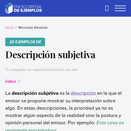
Skip
to
Primary
Menu
content
Ejemplos
Necesitas ejemplos.
Los tenemos.
Inicio
Recursos literarios
20 EJEMPLOS DE
Descripción subjetiva
Tu navegador no soporta la lectura en voz alta.
Índice
La
descripción subjetiva
es la
descripción
en la que el
emisor se propone mostrar su interpretación sobre
algo. En estas descripciones, la prioridad ya no es
mostrar algún aspecto de la realidad sino la postura y
opinión personal del emisor. Por ejemplo:
Esta casa es
realmente encantadora.