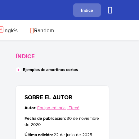
A
Índice
B
C
D
E
F
G
H
I
J
Inglés
Random
ÍNDICE
Ejemplos de amorfinos cortos
SOBRE EL AUTOR
Autor:
Equipo editorial, Etecé
Fecha de publicación:
30 de noviembre
de 2020
Última edición:
22 de junio de 2025