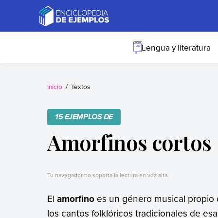
Skip
to
content
Ejemplos
Necesitas ejemplos.
Los tenemos.
Lengua y literatura
Inicio
Textos
15 EJEMPLOS DE
Amorfinos cortos
Tu navegador no soporta la lectura en voz alta.
El
amorfino
es un género musical propio d
los cantos folklóricos tradicionales de es