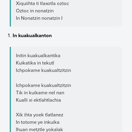
Xiquiihta ti tlaxotla oztoc
Oztoc in nonatzin
In Nonatzin nonatzin I
In kuakualkanton
Initin kuakualkantika
Kuikatika in tekutl
Ichpokame kuakualtzitzin
Ichpokame kuakualtzitzin
Tik in kuikame nel nan
Kualli xi ektlahtlachia
Xik ihta yoek tlatlanez
In totome ye inkuika
Ihuan metztle yokalak