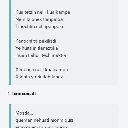
Kualtetzin nelli kualkampa
Nemitz onek tlahpaloa
Tinochtin nel tipahpaki
Kanochi to pakiliztli
Ye huitz in tlaneztika
Ihuan tlahuil tech maktia
Ximehua nelli kualcampa
Xikihta yoek tlahtlanez
Icnocuicatl
Moztla…
queman nehuatl nionmiquiz
amo queman ximocuezo…