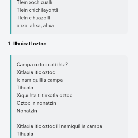
Tlein xochicualli
Tlein chichilayohtli
Tlein cihuazolli
ahxa, ahxa, ahxa
Ilhuicatl oztoc
Campa oztoc cati ihta?
Xitlaxia itic oztoc
Ic namiquillia campa
Tihuala
Xiquiihta ti tlaxotla oztoc
Oztoc in nonatzin
Nonatzin
Xitlaxia itic oztoc ill namiquillia campa
Tihuala