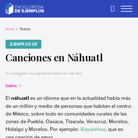
Skip
to
Primary
Menu
content
Ejemplos
Necesitas ejemplos.
Los tenemos.
Inicio
Textos
EJEMPLOS DE
Canciones en Náhuatl
Tu navegador no soporta la lectura en voz alta.
Índice
El
náhuatl
es un idioma que en la actualidad habla más
de un millón y medio de personas que habitan el centro
de México, sobre todo en comunidades rurales de las
zonas de Puebla, Oaxaca, Tlaxcala, Veracruz, Morelos,
Hidalgo y Morelos. Por ejemplo:
Xiquiyehua
, que es
una canción de amor.