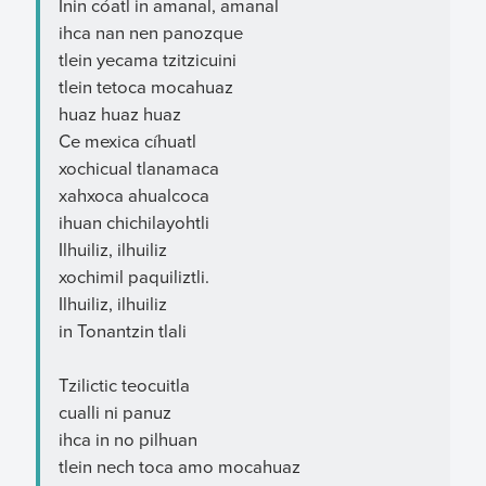
Inin cóatl in amanal, amanal
ihca nan nen panozque
tlein yecama tzitzicuini
tlein tetoca mocahuaz
huaz huaz huaz
Ce mexica cíhuatl
xochicual tlanamaca
xahxoca ahualcoca
ihuan chichilayohtli
Ilhuiliz, ilhuiliz
xochimil paquiliztli.
Ilhuiliz, ilhuiliz
in Tonantzin tlali
Tzilictic teocuitla
cualli ni panuz
ihca in no pilhuan
tlein nech toca amo mocahuaz