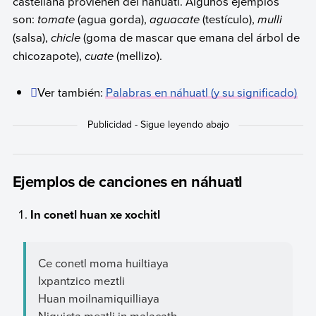
castellana provienen del náhuatl. Algunos ejemplos
son:
tomate
(agua gorda),
aguacate
(testículo),
mulli
(salsa),
chicle
(goma de mascar que emana del árbol de
chicozapote),
cuate
(mellizo).
Ver también:
Palabras en náhuatl (y su significado)
Ejemplos de canciones en náhuatl
In conetl huan xe xochitl
Ce conetl moma huiltiaya
Ixpantzico meztli
Huan moilnamiquilliaya
Niquicta meztli in malacath