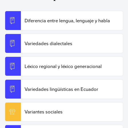
Giani, Carla (17 de enero de 2025).
Diferencia entre
lengua e idioma
. Enciclopedia de Ejemplos. Recuperado
el 19 de junio de 2026 de
https://www.ejemplos.co/diferencia-entre-lengua-e-
Diferencia entre lengua, lenguaje y habla
idioma/
.
Copiar cita
Variedades dialectales
Léxico regional y léxico generacional
Variedades lingüísticas en Ecuador
Variantes sociales