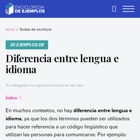
Skip
to
Primary
Menu
content
Ejemplos
Necesitas ejemplos.
Los tenemos.
Inicio
Dudas de escritura
30 EJEMPLOS DE
Diferencia entre lengua e
idioma
Tu navegador no soporta la lectura en voz alta.
Índice
En muchos contextos, no hay
diferencia entre lengua e
idioma
, ya que los dos términos pueden ser utilizados
para hacer referencia a un código lingüístico que
utilizan las personas para comunicarse. Por ejemplo: