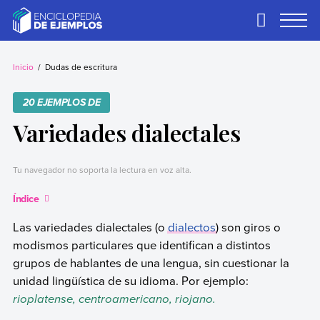
Skip
to
Primary
Menu
content
Ejemplos
Necesitas ejemplos.
Los tenemos.
Inicio
Dudas de escritura
20 EJEMPLOS DE
Variedades dialectales
Tu navegador no soporta la lectura en voz alta.
Índice
Las variedades dialectales (o
dialectos
) son giros o
modismos particulares que identifican a distintos
grupos de hablantes de una lengua, sin cuestionar la
unidad lingüística de su idioma. Por ejemplo:
rioplatense, centroamericano, riojano.