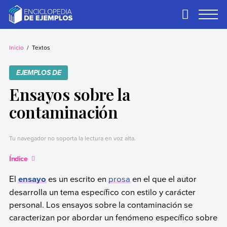
Skip
to
Primary
Menu
content
Ejemplos
Necesitas ejemplos.
Los tenemos.
Inicio
Textos
EJEMPLOS DE
Ensayos sobre la
contaminación
Tu navegador no soporta la lectura en voz alta.
Índice
El
ensayo
es un escrito en
prosa
en el que el autor
desarrolla un tema específico con estilo y carácter
personal. Los ensayos sobre la contaminación se
caracterizan por abordar un fenómeno específico sobre