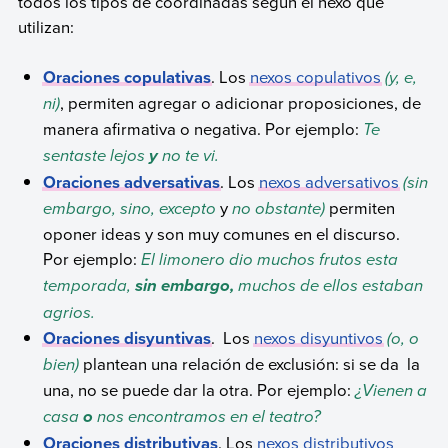
todos los tipos de coordinadas según el nexo que
utilizan:
Oraciones copulativas
. Los
nexos copulativos
(y, e,
ni)
, permiten agregar o adicionar proposiciones, de
manera afirmativa o negativa. Por ejemplo:
Te
sentaste lejos
no te vi.
y
Oraciones adversativas
. Los
nexos adversativos
(sin
embargo, sino, excepto
y
no obstante)
permiten
oponer ideas y son muy comunes en el discurso.
Por ejemplo:
El limonero dio muchos frutos esta
temporada,
muchos de ellos estaban
sin embargo,
agrios.
Oraciones disyuntivas
. Los
nexos disyuntivos
(o, o
bien)
plantean una relación de exclusión: si se da la
una, no se puede dar la otra. Por ejemplo:
¿Vienen a
casa
nos encontramos en el teatro?
o
Oraciones distributivas
. Los
nexos distributivos