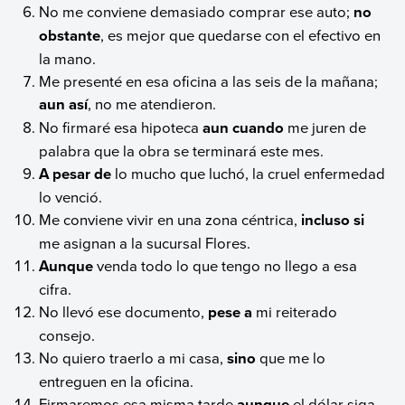
No me conviene demasiado comprar ese auto;
no
obstante
, es mejor que quedarse con el efectivo en
la mano.
Me presenté en esa oficina a las seis de la mañana;
aun así
, no me atendieron.
No firmaré esa hipoteca
aun
cuando
me juren de
palabra que la obra se terminará este mes.
A pesar de
lo mucho que luchó, la cruel enfermedad
lo venció.
Me conviene vivir en una zona céntrica,
incluso si
me asignan a la sucursal Flores.
Aunque
venda todo lo que tengo no llego a esa
cifra.
No llevó ese documento,
pese a
mi reiterado
consejo.
No quiero traerlo a mi casa,
sino
que me lo
entreguen en la oficina.
Firmaremos esa misma tarde
aunque
el dólar siga