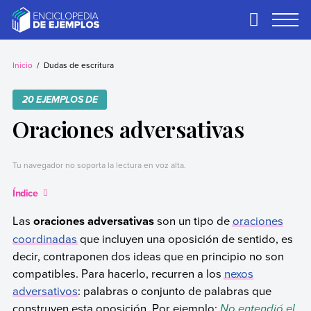
Skip
to
Primary
Menu
content
Ejemplos
Necesitas ejemplos.
Los tenemos.
Inicio
Dudas de escritura
20 EJEMPLOS DE
Oraciones adversativas
Tu navegador no soporta la lectura en voz alta.
Índice
Las
oraciones adversativas
son un tipo de
oraciones
coordinadas
que incluyen una oposición de sentido, es
decir, contraponen dos ideas que en principio no son
compatibles. Para hacerlo, recurren a los
nexos
adversativos
: palabras o conjunto de palabras que
construyen esta oposición. Por ejemplo:
No entendió el