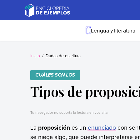
Skip
to
content
Ejemplos
Necesitas ejemplos.
Los tenemos.
Lengua y literatura
Inicio
Dudas de escritura
CUÁLES SON LOS
Tipos de proposic
Tu navegador no soporta la lectura en voz alta.
La
proposición
es un
enunciado
con sent
se niega algo, que puede interpretarse en