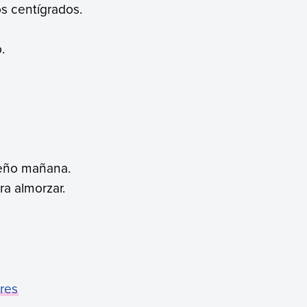
os centígrados.
.
ueño mañana.
ra almorzar.
ares