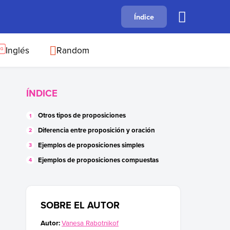
A
Índice
B
C
D
E
F
G
H
I
J
Inglés
Random
ÍNDICE
Otros tipos de proposiciones
Diferencia entre proposición y oración
Ejemplos de proposiciones simples
Ejemplos de proposiciones compuestas
SOBRE EL AUTOR
Autor:
Vanesa Rabotnikof