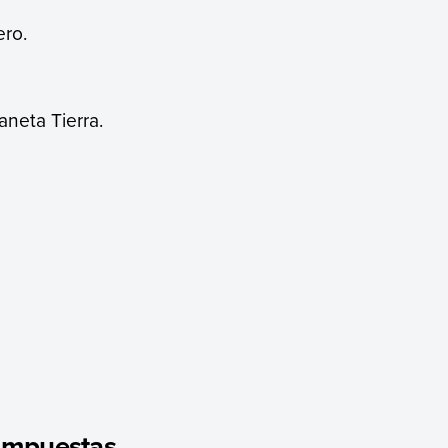
ero.
aneta Tierra.
ompuestas