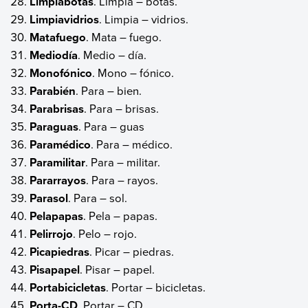
Limpiabotas
. Limpia – botas.
Limpiavidrios
. Limpia – vidrios.
Matafuego
. Mata – fuego.
Mediodía
. Medio – día.
Monofónico
. Mono – fónico.
Parabién
. Para – bien.
Parabrisas
. Para – brisas.
Paraguas
. Para – guas
Paramédico
. Para – médico.
Paramilitar
. Para – militar.
Pararrayos
. Para – rayos.
Parasol
. Para – sol.
Pelapapas
. Pela – papas.
Pelirrojo
. Pelo – rojo.
Picapiedras
. Picar – piedras.
Pisapapel
. Pisar – papel.
Portabicicletas
. Portar – bicicletas.
Porta-CD
. Portar – CD.