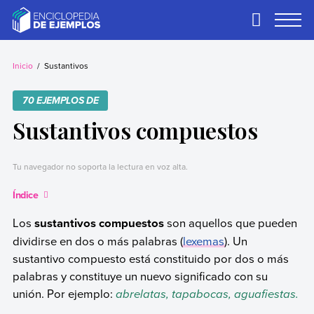
Skip
to
Primary
Menu
content
Ejemplos
Necesitas ejemplos.
Los tenemos.
Inicio
Sustantivos
70 EJEMPLOS DE
Sustantivos compuestos
Tu navegador no soporta la lectura en voz alta.
Índice
Los
sustantivos compuestos
son aquellos que pueden
dividirse en dos o más palabras (
lexemas
). Un
sustantivo compuesto está constituido por dos o más
palabras y constituye un nuevo significado con su
unión. Por ejemplo:
abrelatas, tapabocas, aguafiestas.