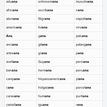
adu
ana
entresem
ana
musulm
ana
afric
ana
escrib
ana
n
ana
alem
ana
filigr
ana
napolit
ana
americ
ana
ful
ana
nirv
ana
Ana
g
ana
pais
ana
anci
ana
git
ana
palang
ana
artes
ana
gr
ana
p
ana
avell
ana
Guy
ana
persi
ana
ban
ana
herm
ana
peru
ana
camp
ana
hispanoameric
ana
pl
ana
c
ana
holgaz
ana
porcel
ana
carav
ana
hum
ana
purit
ana
castell
ana
igu
ana
r
ana