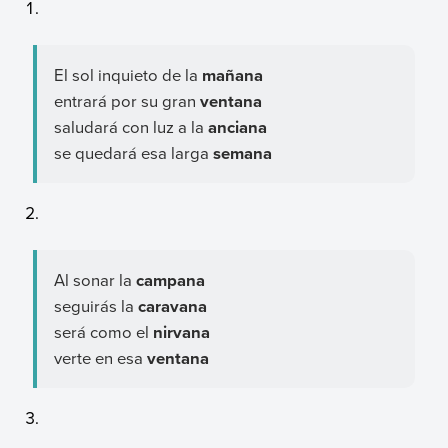
El sol inquieto de la
mañana
entrará por su gran
ventana
saludará con luz a la
anciana
se quedará esa larga
semana
Al sonar la
campana
seguirás la
caravana
será como el
nirvana
verte en esa
ventana