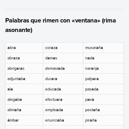
Palabras que rimen con «ventana» (rima
asonante)
a
br
a
cor
a
z
a
musar
a
ñ
a
abr
a
z
a
d
a
m
a
s
n
a
d
a
abrig
a
r
a
s
demasi
a
d
a
nar
a
nj
a
adjunt
a
b
a
dur
a
r
a
palp
a
r
a
a
l
a
educ
a
d
a
pas
a
d
a
aleg
a
b
a
efectu
a
r
a
p
a
v
a
alim
a
ñ
a
emple
a
d
a
pest
a
ñ
a
á
mb
a
r
enunci
a
b
a
pir
a
ñ
a