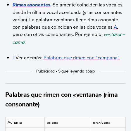
Rimas asonantes
. Solamente coinciden las vocales
desde la última vocal acentuada (y las consonantes
varían). La palabra «ventana» tiene rima asonante
con palabras que coincidan en las dos vocales
A
,
pero con otras consonantes. Por ejemplo:
vent
n
–
a
a
c
m
.
a
a
Ver además:
Palabras que rimen con “campana”
Palabras que rimen con «ventana» (rima
consonante)
Adri
ana
en
ana
mexic
ana