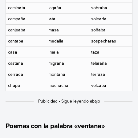
camin
a
t
a
lag
a
ñ
a
sobr
a
b
a
camp
a
ñ
a
l
a
t
a
sole
a
d
a
canje
a
b
a
m
a
s
a
soñ
a
b
a
cant
a
b
a
med
a
ll
a
sospech
a
r
a
s
c
a
s
a
m
a
l
a
t
a
z
a
cast
a
ñ
a
migr
a
ñ
a
telar
a
ñ
a
cerr
a
d
a
mont
a
ñ
a
terr
a
z
a
ch
a
p
a
much
a
ch
a
volc
a
b
a
Poemas con la palabra «ventana»