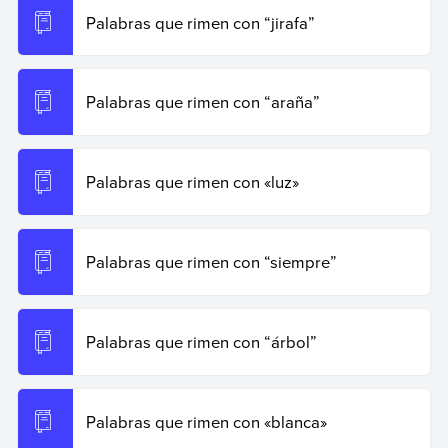
Palabras que rimen con “jirafa”
Palabras que rimen con “araña”
Palabras que rimen con «luz»
Palabras que rimen con “siempre”
Palabras que rimen con “árbol”
Palabras que rimen con «blanca»