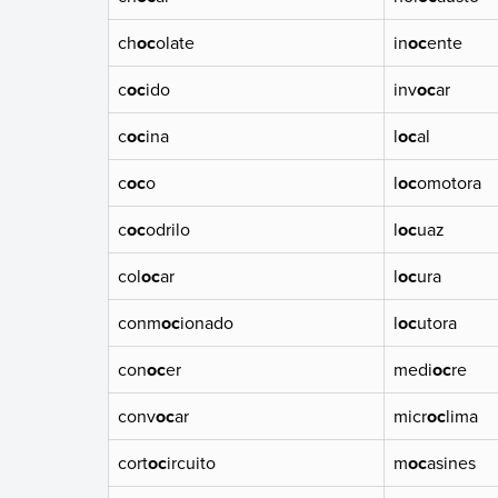
ch
oc
olate
in
oc
ente
c
oc
ido
inv
oc
ar
c
oc
ina
l
oc
al
c
oc
o
l
oc
omotora
c
oc
odrilo
l
oc
uaz
col
oc
ar
l
oc
ura
conm
oc
ionado
l
oc
utora
con
oc
er
medi
oc
re
conv
oc
ar
micr
oc
lima
cort
oc
ircuito
m
oc
asines