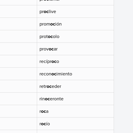
pr
oc
live
prom
oc
ión
prot
oc
olo
prov
oc
ar
recípr
oc
o
recon
oc
imiento
retr
oc
eder
rin
oc
eronte
r
oc
a
r
oc
ío