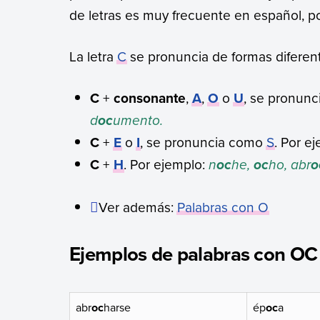
de letras es muy frecuente en español, 
La letra
C
se pronuncia de formas diferente
C
+
consonante
,
A
,
O
o
U
, se pronun
d
umento.
oc
C
+
E
o
I
, se pronuncia como
S
. Por e
C
+
H
. Por ejemplo:
n
he,
ho, abr
oc
oc
o
Ver además:
Palabras con O
Ejemplos de palabras con OC
abr
oc
harse
ép
oc
a