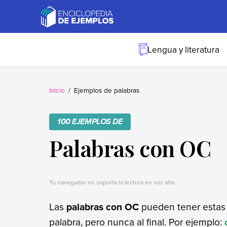
Skip
to
content
Ejemplos
Necesitas ejemplos.
Los tenemos.
Lengua y literatura
Inicio
Ejemplos de palabras
100 EJEMPLOS DE
Palabras con OC
Tu navegador no soporta la lectura en voz alta.
Las
palabras con OC
pueden tener estas 
palabra, pero nunca al final. Por ejemplo: