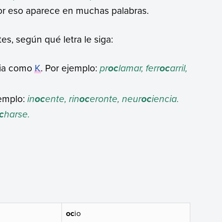
por eso aparece en muchas palabras.
s, según qué letra le siga:
cia como
K
. Por ejemplo:
pr
lamar, ferr
arril,
oc
oc
jemplo:
in
ente, rin
eronte, neur
iencia.
oc
oc
oc
harse.
c
oc
io