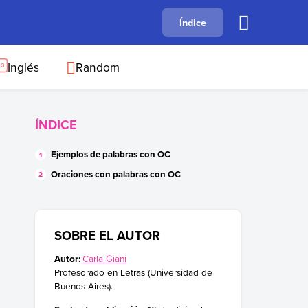
A
Índice
B
C
D
E
F
G
H
I
J
Inglés
Random
ÍNDICE
Ejemplos de palabras con OC
Oraciones con palabras con OC
SOBRE EL AUTOR
Autor:
Carla Giani
Profesorado en Letras (Universidad de
Buenos Aires).