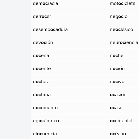
dem
oc
racia
mot
oc
icleta
derr
oc
ar
neg
oc
io
desemb
oc
adura
ne
oc
lásico
dev
oc
ión
neur
oc
iencia
d
oc
ena
n
oc
he
d
oc
ente
n
oc
ión
d
oc
tora
n
oc
ivo
d
oc
trina
oc
asión
d
oc
umento
oc
aso
eg
oc
éntrico
oc
cidental
el
oc
uencia
oc
éano