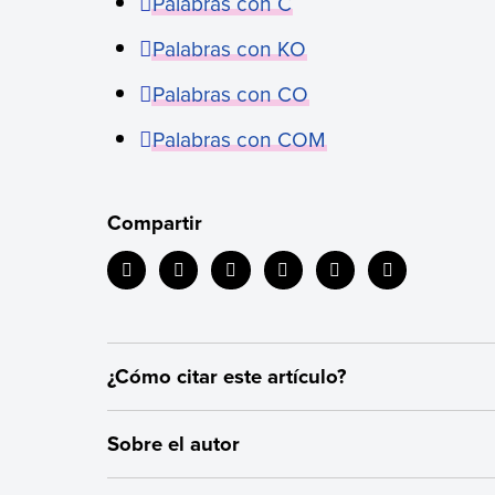
Palabras con C
Palabras con KO
Palabras con CO
Palabras con COM
Compartir
¿Cómo citar este artículo?
Citar la fuente original de donde tomamos informac
Sobre el autor
correspondientes y evitar incurrir en plagio. Ademá
originales utilizadas en un texto para verificar o 
Autor:
Carla Giani