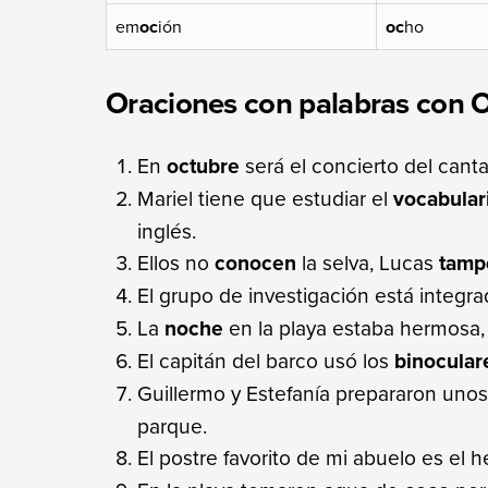
em
oc
ión
oc
ho
Oraciones con palabras con 
En
octubre
será el concierto del cant
Mariel tiene que estudiar el
vocabular
inglés.
Ellos no
conocen
la selva, Lucas
tamp
El grupo de investigación está integr
La
noche
en la playa estaba hermosa, l
El capitán del barco usó los
binocular
Guillermo y Estefanía prepararon uno
parque.
El postre favorito de mi abuelo es el 