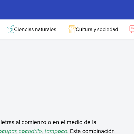
Ciencias naturales
Cultura y sociedad
letras al comienzo o en el medio de la
upar, c
odrilo, tamp
o.
Esta combinación
oc
oc
oc