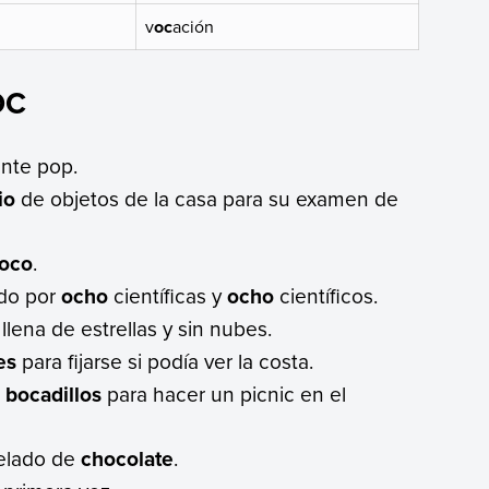
v
oc
ación
OC
ante pop.
io
de objetos de la casa para su examen de
oco
.
ado por
ocho
científicas y
ocho
científicos.
lena de estrellas y sin nubes.
es
para fijarse si podía ver la costa.
s
bocadillos
para hacer un picnic en el
helado de
chocolate
.