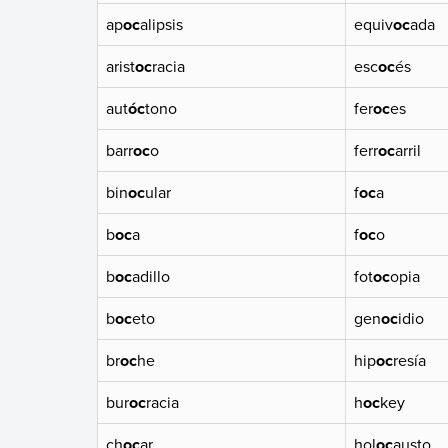
ap
oc
alipsis
equiv
oc
ada
arist
oc
racia
esc
oc
és
aut
óc
tono
fer
oc
es
barr
oc
o
ferr
oc
arril
bin
oc
ular
f
oc
a
b
oc
a
f
oc
o
b
oc
adillo
fot
oc
opia
b
oc
eto
gen
oc
idio
br
oc
he
hip
oc
resía
bur
oc
racia
h
oc
key
ch
oc
ar
hol
oc
austo