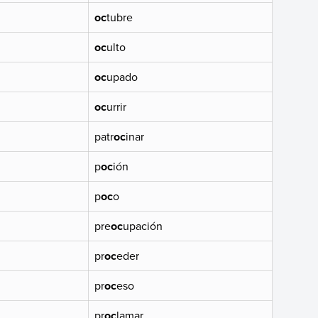
oc
tubre
oc
ulto
oc
upado
oc
urrir
patr
oc
inar
p
oc
ión
p
oc
o
pre
oc
upación
pr
oc
eder
pr
oc
eso
pr
oc
lamar