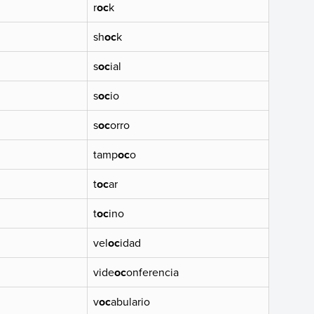
r
oc
k
sh
oc
k
s
oc
ial
s
oc
io
s
oc
orro
tamp
oc
o
t
oc
ar
t
oc
ino
vel
oc
idad
vide
oc
onferencia
v
oc
abulario