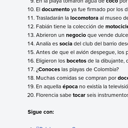
En la playa tomaron agua de
coco
por
El
documento
ya fue firmado por los 
Trasladarán la
locomotora
al museo de
Fabián tiene la colección de
motocicl
Abrieron un
negocio
que vende dulce
Analía es
socia
del club del barrio de
Antes de que el avión despegue, los 
Eligieron los
bocetos
de la dibujante,
¿
Conoces
las playas de Colombia?
Muchas comidas se compran por
doc
En aquella
época
no existía la televisi
Florencia sabe
tocar
seis instrumentos
Sigue con: