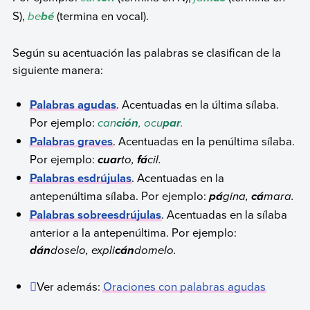
S),
be
(termina en vocal).
bé
Según su acentuación las palabras se clasifican de la
siguiente manera:
Palabras agudas
. Acentuadas en la última sílaba.
Por ejemplo:
can
, ocu
.
ción
par
Palabras graves
. Acentuadas en la penúltima sílaba.
Por ejemplo:
to,
cil.
cuar
fá
Palabras esdrújulas
. Acentuadas en la
antepenúltima sílaba. Por ejemplo:
gina,
mara.
pá
cá
Palabras sobreesdrújulas
. Acentuadas en la sílaba
anterior a la antepenúltima. Por ejemplo:
doselo, expli
domelo.
dán
cán
Ver además:
Oraciones con palabras agudas