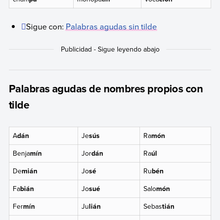
Sigue con:
Palabras agudas sin tilde
Palabras agudas de nombres propios con
tilde
A
dán
Je
sús
Ra
món
Benja
mín
Jor
dán
Ra
úl
De
mián
Jo
sé
Ru
bén
Fa
bián
Jo
sué
Salo
món
Fer
mín
Ju
lián
Sebas
tián