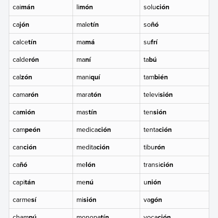
cai
mán
li
món
solu
ción
ca
jón
male
tín
so
ñó
calce
tín
ma
má
su
frí
calde
rón
ma
ní
ta
bú
cal
zón
mani
quí
tam
bién
cama
rón
mara
tón
televi
sión
ca
mión
mas
tín
ten
sión
cam
peón
medica
ción
tenta
ción
can
ción
medita
ción
tibu
rón
ca
ñó
me
lón
transi
ción
capi
tán
me
nú
u
nión
carme
sí
mi
sión
va
gón
cham
pú
monopa
tín
voca
ción