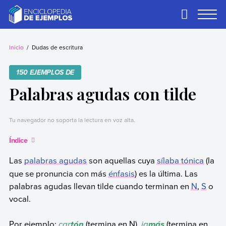
Skip
to
Primary
Menu
content
Ejemplos
Necesitas ejemplos.
Los tenemos.
Inicio
Dudas de escritura
150 EJEMPLOS DE
Palabras agudas con tilde
Tu navegador no soporta la lectura en voz alta.
Índice
Las
palabras agudas
son aquellas
cuya
sílaba tónica
(la
que se pronuncia con más
énfasis
) es la última. Las
palabras agudas llevan tilde cuando terminan en
N
,
S
o
vocal.
Por ejemplo:
car
(termina en N),
ja
(termina en
tón
más